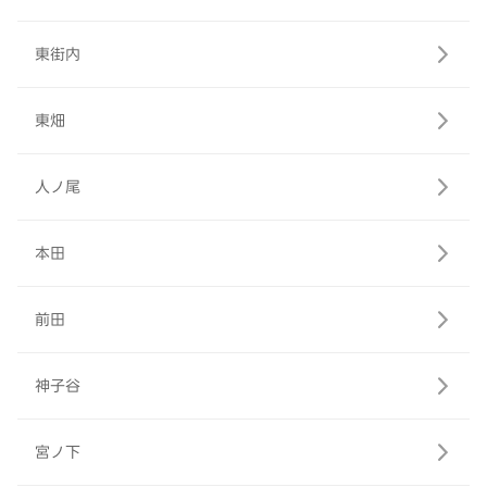
東街内
東畑
人ノ尾
本田
前田
神子谷
宮ノ下