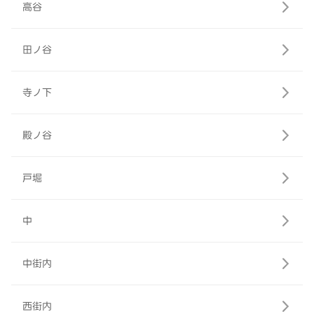
高谷
田ノ谷
寺ノ下
殿ノ谷
戸堀
中
中街内
西街内