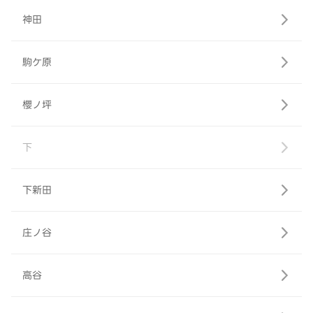
神田
駒ケ原
櫻ノ坪
下
下新田
庄ノ谷
高谷