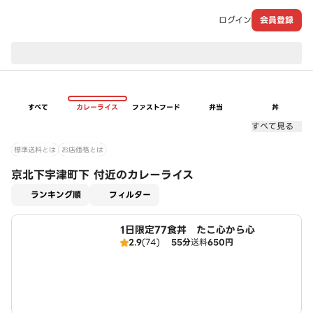
ログイン
会員登録
現在のお届け先：
すべて
カレーライス
ファストフード
弁当
丼
すべて見る
標準送料とは
お店価格とは
京北下宇津町下 付近のカレーライス
適用なし
ランキング順
フィルター
1日限定77食丼 たこ心から心
2.9
(74)
55分
送料
650円