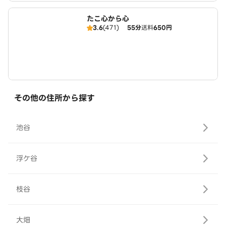
たこ心から心
3.6
(471)
55分
送料
650円
その他の住所から探す
池谷
浮ケ谷
枝谷
大畑