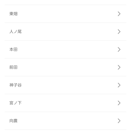
東畑
人ノ尾
本田
前田
神子谷
宮ノ下
向農