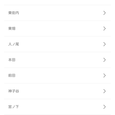
東街内
東畑
人ノ尾
本田
前田
神子谷
宮ノ下