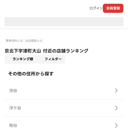
ログイン
会員登録
現在のお届け先：
標準送料とは
お店価格とは
京北下宇津町大山 付近の店舗ランキング
適用なし
ランキング順
フィルター
その他の住所から探す
池谷
浮ケ谷
枝谷