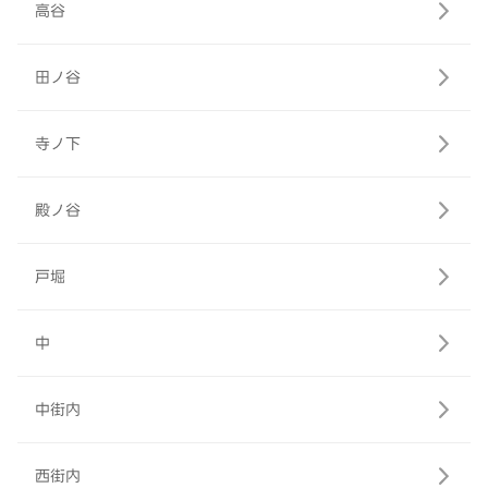
高谷
田ノ谷
寺ノ下
殿ノ谷
戸堀
中
中街内
西街内