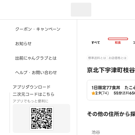
現在のお届け先：
クーポン・キャンペーン
すべて
和食
お知らせ
出前にゃんクラブとは
標準送料とは
お店価格とは
京北下宇津町枝谷
ヘルプ・お問い合わせ
アプリダウンロード
1日限定77食丼 たこ
2.9
(74)
55分
送料
65
二次元コードはこちら
アプリでもっと便利に
その他の住所から
池谷