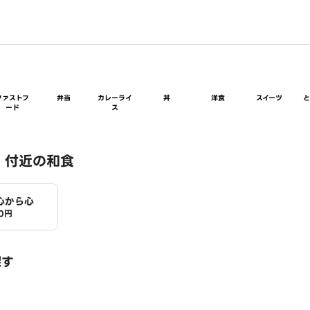
ファストフ
弁当
カレーライ
丼
洋食
スイーツ
ード
ス
 付近の和食
心から心
0円
探す