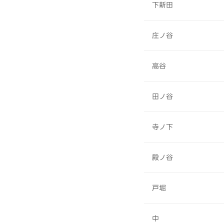
下新田
庄ノ谷
高谷
田ノ谷
寺ノ下
殿ノ谷
戸堀
中