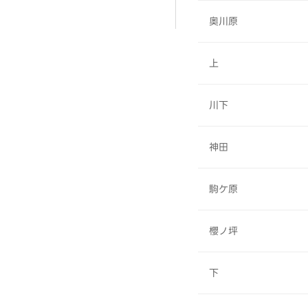
奥川原
上
川下
神田
駒ケ原
櫻ノ坪
下