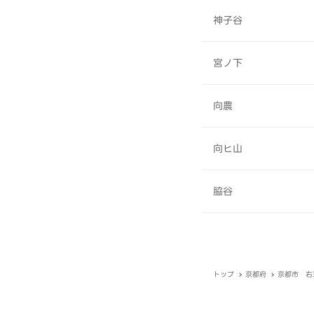
神子谷
宮ノ下
向農
向ヒ山
脇谷
トップ
京都府
京都市 右