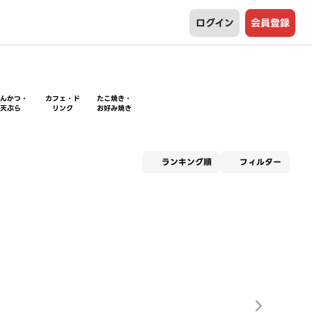
ログイン
会員登録
とんかつ・
カフェ・ド
たこ焼き・
天ぷら
リンク
お好み焼き
適用な
ランキング順
フィルター