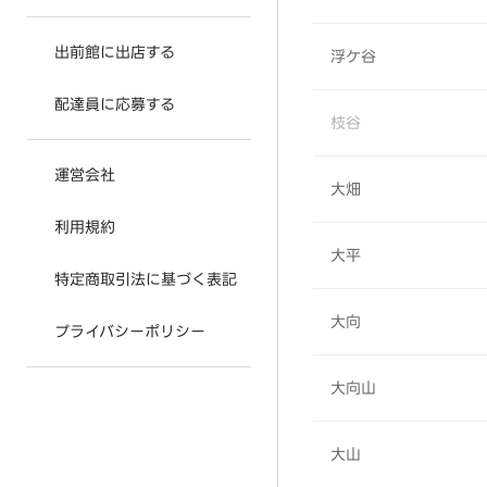
出前館に出店する
浮ケ谷
配達員に応募する
枝谷
運営会社
大畑
利用規約
大平
特定商取引法に基づく表記
大向
プライバシーポリシー
大向山
大山