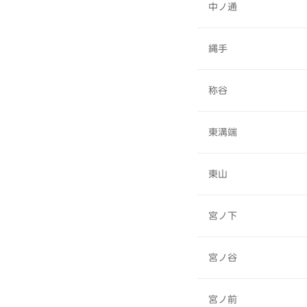
中ノ通
縄手
称谷
東溝端
東山
宮ノ下
宮ノ谷
宮ノ前