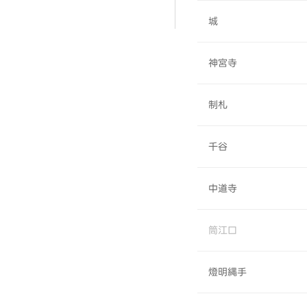
城
神宮寺
制札
千谷
中道寺
筒江口
燈明縄手