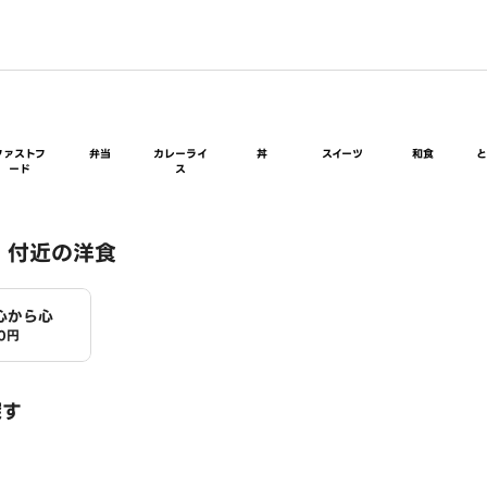
ファストフ
弁当
カレーライ
丼
スイーツ
和食
ード
ス
 付近の洋食
心から心
0円
探す