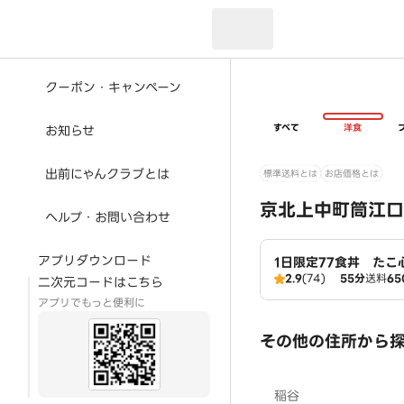
現在のお届け先：
クーポン・キャンペーン
すべて
洋食
お知らせ
出前にゃんクラブとは
標準送料とは
お店価格とは
京北上中町筒江口
ヘルプ・お問い合わせ
アプリダウンロード
1日限定77食丼 たこ
2.9
(74)
55分
送料
65
二次元コードはこちら
アプリでもっと便利に
その他の住所から
稲谷