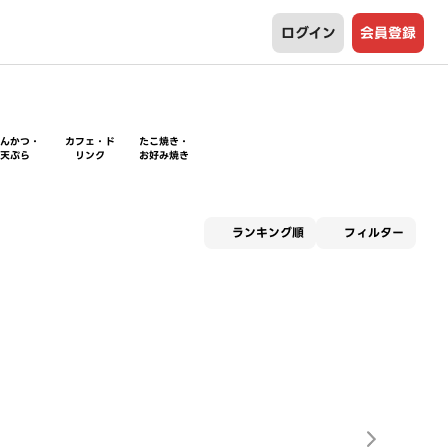
ログイン
会員登録
とんかつ・
カフェ・ド
たこ焼き・
天ぷら
リンク
お好み焼き
適用な
ランキング順
フィルター