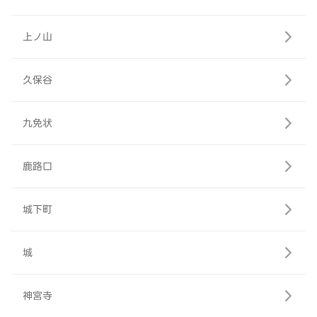
上ノ山
久保谷
九免状
鹿路口
城下町
城
神宮寺