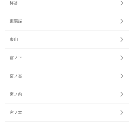
称谷
東溝端
東山
宮ノ下
宮ノ谷
宮ノ前
宮ノ本