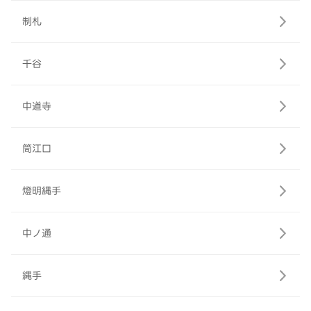
制札
千谷
中道寺
筒江口
燈明縄手
中ノ通
縄手