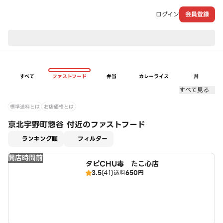
ログイン
会員登録
現在のお届け先：
すべて
ファストフード
弁当
カレーライス
丼
すべて見る
標準送料とは
お店価格とは
京北宇野町惣谷 付近のファストフード
適用なし
ランキング順
フィルター
開店時間前
タピCHU毒 たこ心店
3.5
(41)
送料
650円