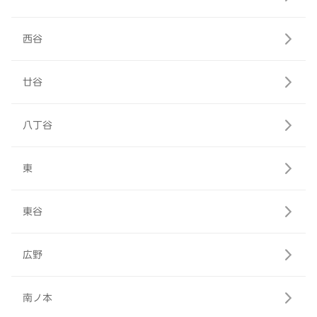
西谷
廿谷
八丁谷
東
東谷
広野
南ノ本