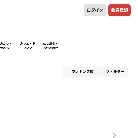
ログイン
会員登録
とんかつ・
カフェ・ド
たこ焼き・
天ぷら
リンク
お好み焼き
適用な
ランキング順
フィルター