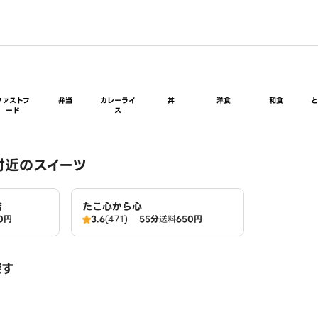
ファストフ
弁当
カレーライ
丼
洋食
和食
ード
ス
付近のスイーツ
店
たこ心から心
0円
3.6
(471)
55分
送料
650円
探す