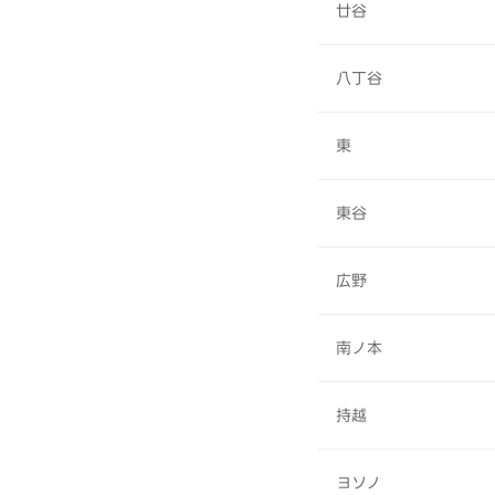
廿谷
八丁谷
東
東谷
広野
南ノ本
持越
ヨソノ