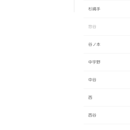
杉縄手
惣谷
谷ノ本
中宇野
中谷
西
西谷