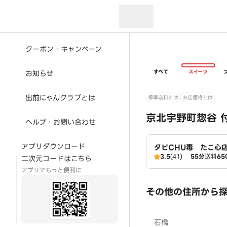
現在のお届け先：
クーポン・キャンペーン
すべて
スイーツ
お知らせ
出前にゃんクラブとは
標準送料とは
お店価格とは
京北宇野町惣谷 
ヘルプ・お問い合わせ
アプリダウンロード
タピCHU毒 たこ心
3.5
(41)
55分
送料
65
二次元コードはこちら
アプリでもっと便利に
その他の住所から
石橋