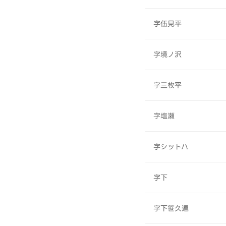
字伍見平
字境ノ沢
字三枚平
字塩瀬
字シットハ
字下
字下笹久連