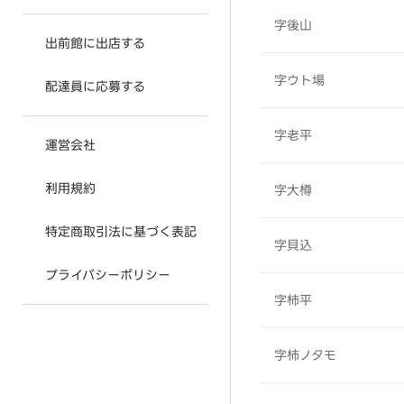
字後山
出前館に出店する
字ウト場
配達員に応募する
字老平
運営会社
利用規約
字大樽
特定商取引法に基づく表記
字貝込
プライバシーポリシー
字柿平
字柿ノタモ