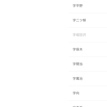
字平野
字二ツ柳
字堀田沢
字保木
字間当
字萬治
字向