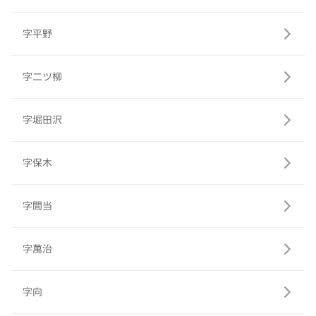
字平野
字二ツ柳
字堀田沢
字保木
字間当
字萬治
字向