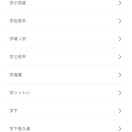
字小荒砥
字伍見平
字境ノ沢
字三枚平
字塩瀬
字シットハ
字下
字下笹久連