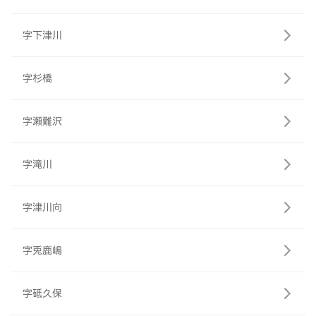
字下津川
字杉橋
字瀬難沢
字滝川
字津川向
字兎鹿嶋
字砥久保