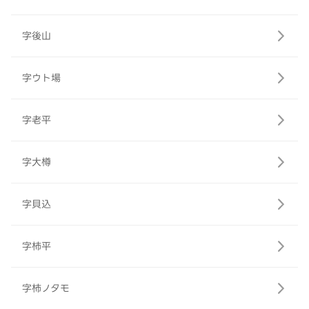
字後山
字ウト場
字老平
字大樽
字貝込
字柿平
字柿ノタモ