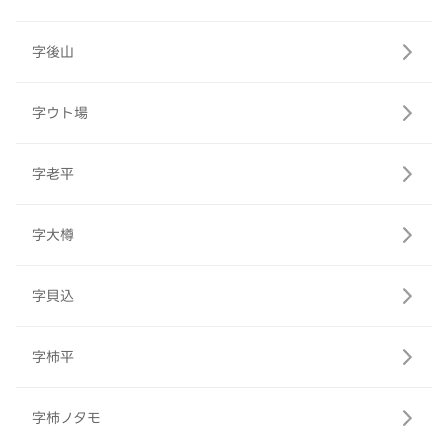
字後山
字ウト場
字老平
字大樽
字貝込
字柿平
字柿ノタモ