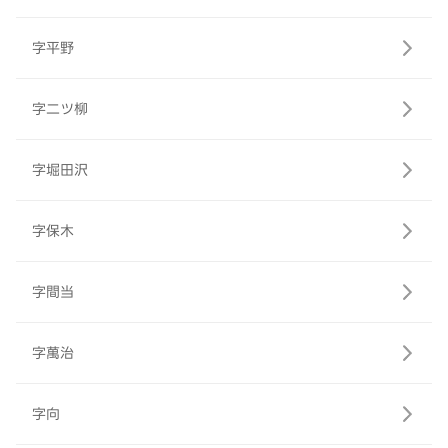
字平野
字二ツ柳
字堀田沢
字保木
字間当
字萬治
字向