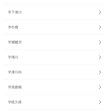
字下津川
字杉橋
字瀬難沢
字滝川
字津川向
字兎鹿嶋
字砥久保