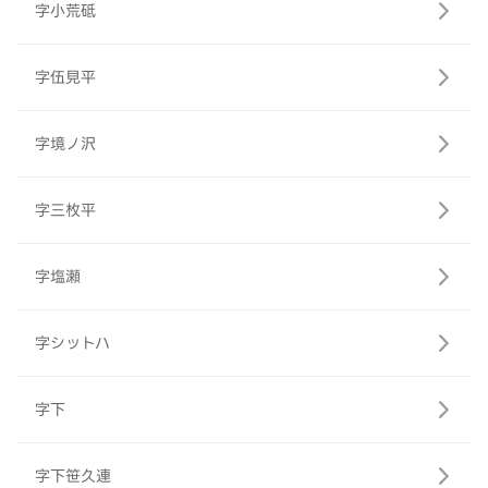
字小荒砥
字伍見平
字境ノ沢
字三枚平
字塩瀬
字シットハ
字下
字下笹久連