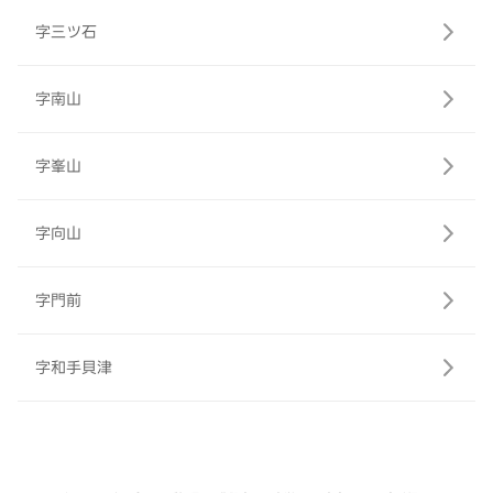
字三ツ石
字南山
字峯山
字向山
字門前
字和手貝津