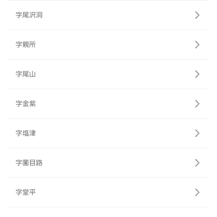
字尾沢洞
字親所
字尾山
字金紫
字塩津
字薗目路
字堂平