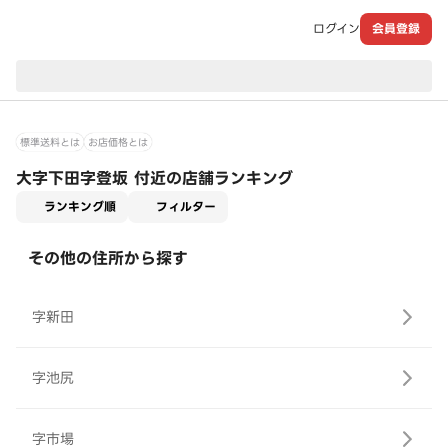
ログイン
会員登録
現在のお届け先：
標準送料とは
お店価格とは
大字下田字登坂 付近の店舗ランキング
適用なし
ランキング順
フィルター
その他の住所から探す
字新田
字池尻
字市場