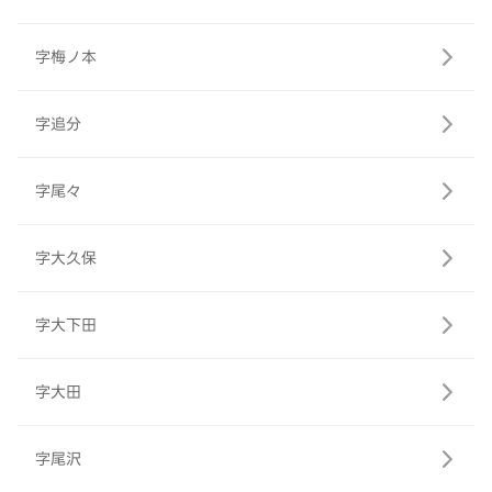
字梅ノ本
字追分
字尾々
字大久保
字大下田
字大田
字尾沢