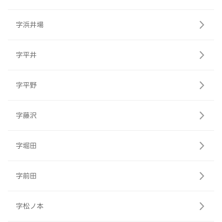
字浜井場
字平井
字平野
字藤沢
字堀田
字前田
字松ノ本