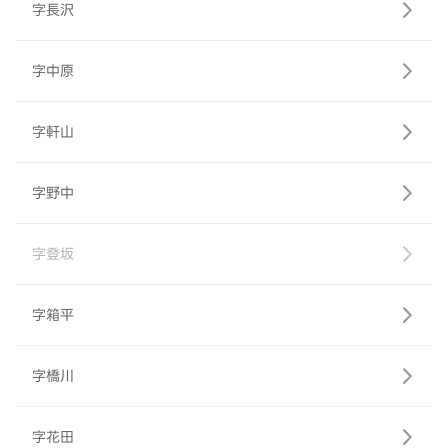
字長沢
字中原
字軒山
字野中
字登坂
字箱平
字橋川
字花田