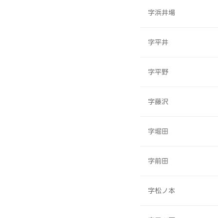
字浜井場
字平井
字平野
字藤沢
字堀田
字前田
字松ノ本