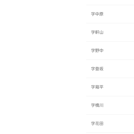
字中原
字軒山
字野中
字登坂
字箱平
字橋川
字花田