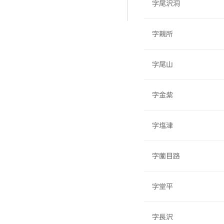
字尾沢洞
字親所
字尾山
字金紫
字塩津
字薗目路
字堂平
字長沢