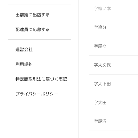
字梅ノ本
出前館に出店する
字追分
配達員に応募する
字尾々
運営会社
利用規約
字大久保
特定商取引法に基づく表記
字大下田
プライバシーポリシー
字大田
字尾沢