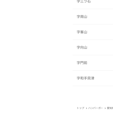
字三ツ石
字南山
字峯山
字向山
字門前
字和手貝津
トップ
ハンバーガー
愛知