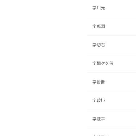
字川元
字狐洞
字切石
字桐ケ久保
字沓掛
字鞍掛
字蔵平