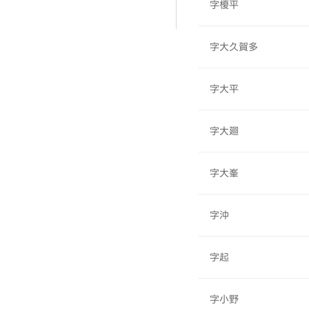
字榎平
字大久賀多
字大平
字大廻
字大峯
字沖
字起
字小野