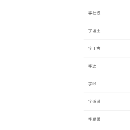
字社坂
字壇土
字丁古
字辻
字峠
字道満
字鳶巣