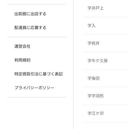
字井戸上
出前館に出店する
字入
配達員に応募する
字岩井
運営会社
利用規約
字牛ケ久保
特定商取引法に基づく表記
字後田
プライバシーポリシー
字宇洞杤
字江ケ沢