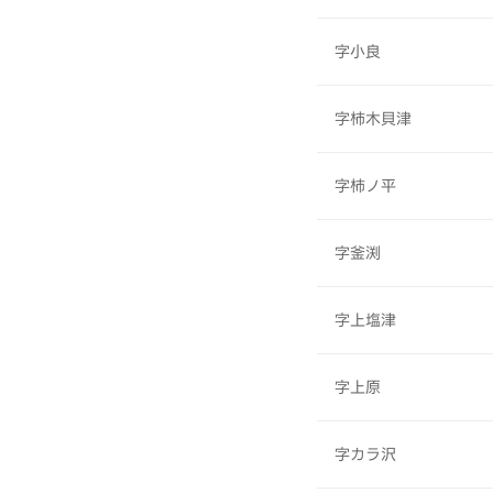
字小良
字柿木貝津
字柿ノ平
字釜渕
字上塩津
字上原
字カラ沢