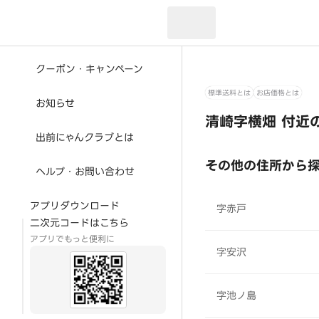
現在のお届け先：
クーポン・キャンペーン
標準送料とは
お店価格とは
お知らせ
清崎字横畑 付近
出前にゃんクラブとは
その他の住所から
ヘルプ・お問い合わせ
アプリダウンロード
字赤戸
二次元コードはこちら
アプリでもっと便利に
字安沢
字池ノ島