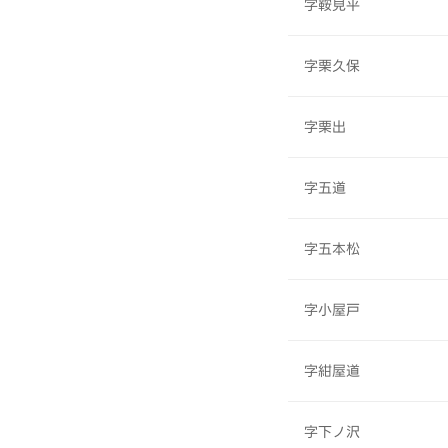
字鞍見平
字栗久保
字栗出
字五道
字五本松
字小屋戸
字紺屋道
字下ノ沢