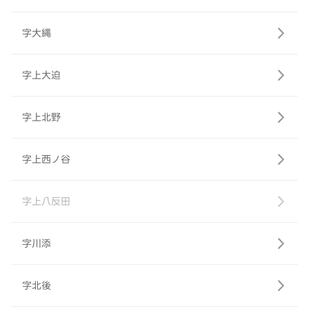
字大縄
字上大迫
字上北野
字上西ノ谷
字上八反田
字川添
字北後