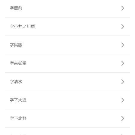
字蔵前
字小井ノ川原
字呉服
字古御堂
字清水
字下大迫
字下北野