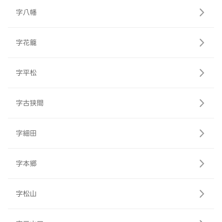
字八幡
字花籠
字平松
字古狭間
字細田
字本郷
字松山