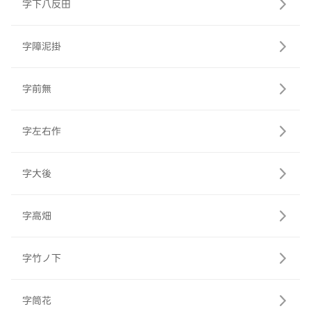
字下八反田
字障泥掛
字前無
字左右作
字大後
字高畑
字竹ノ下
字筒花