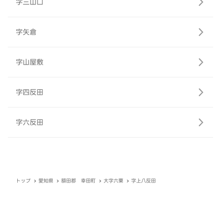
字三山口
字矢倉
字山屋敷
字四反田
字六反田
トップ
愛知県
額田郡 幸田町
大字六栗
字上八反田