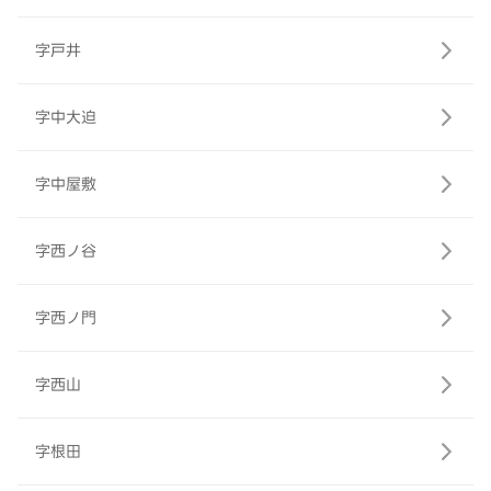
字戸井
字中大迫
字中屋敷
字西ノ谷
字西ノ門
字西山
字根田