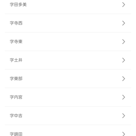
字田多美
字寺西
字寺東
字土井
字東部
字内宮
字中吉
字錦田