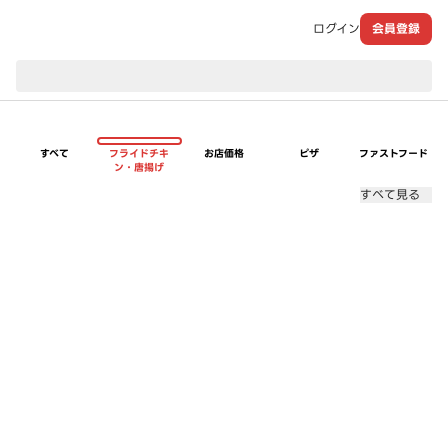
ログイン
会員登録
現在のお届け先：
すべて
フライドチキ
お店価格
ピザ
ファストフード
ン・唐揚げ
すべて見る