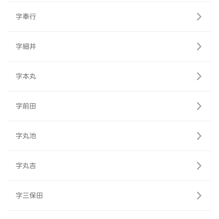
字奉行
字細井
字本丸
字前田
字丸池
字丸吉
字三保田