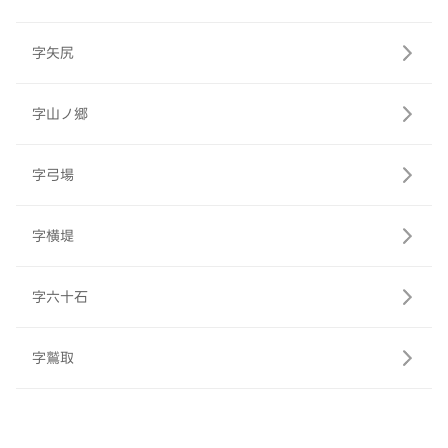
字矢尻
字山ノ郷
字弓場
字横堤
字六十石
字鷲取