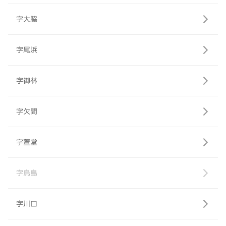
字大脇
字尾浜
字御林
字欠間
字萱堂
字烏島
字川口