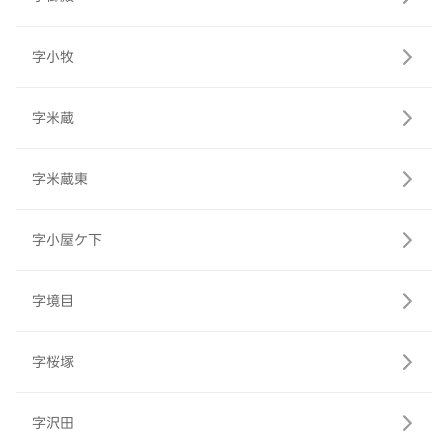
字小牧
字米蔵
字米蔵東
字小屋ケ下
字境目
字桜塚
字沢田