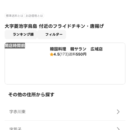
標準送料とは
お店価格とは
大字菱池字烏島 付近のフライドチキン・唐揚げ
適用なし
ランキング順
フィルター
開店時間前
韓国料理 韓サラン 広域店
4.5
(173)
送料
550円
その他の住所から探す
字赤川東
字荒子