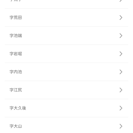
字荒田
字池端
字岩堀
字内池
字江尻
字大久後
字大山