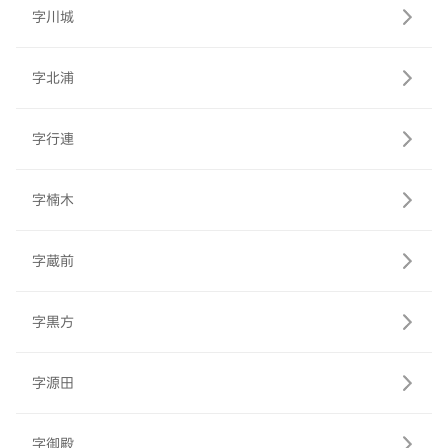
字川城
字北浦
字行連
字楠木
字蔵前
字黒方
字源田
字御殿