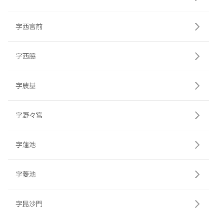
字西宮前
字西脇
字農基
字野々宮
字蓮池
字菱池
字昆沙門