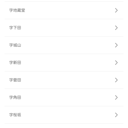
字地蔵堂
字下田
字城山
字新田
字菅田
字角田
字桜坂