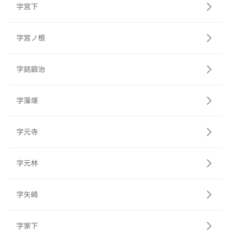
字宮下
字宮ノ根
字銘鍛治
字藻塚
字元寺
字元林
字矢崎
字家下