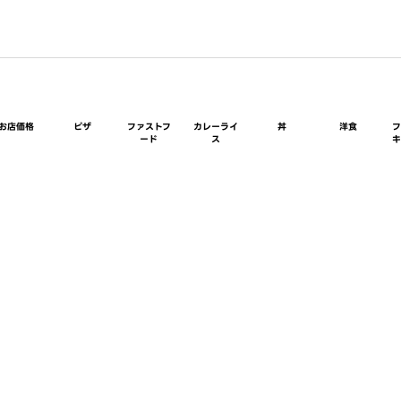
お店価格
ピザ
ファストフ
カレーライ
丼
洋食
ード
ス