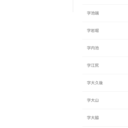
字池端
字岩堀
字内池
字江尻
字大久後
字大山
字大脇