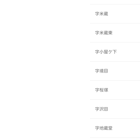
字米蔵
字米蔵東
字小屋ケ下
字境目
字桜塚
字沢田
字地蔵堂