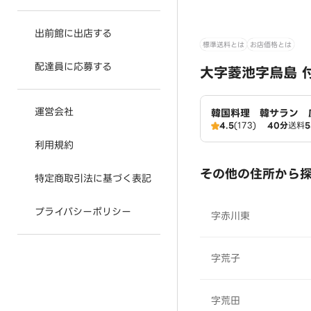
出前館に出店する
標準送料とは
お店価格とは
配達員に応募する
大字菱池字烏島 
運営会社
韓国料理 韓サラン 
4.5
(173)
40分
送料
利用規約
その他の住所から
特定商取引法に基づく表記
プライバシーポリシー
字赤川東
字荒子
字荒田