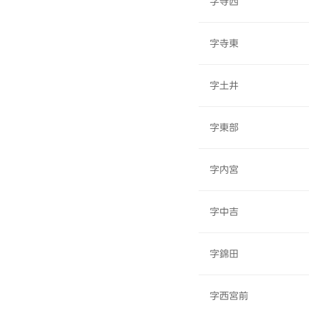
字寺西
字寺東
字土井
字東部
字内宮
字中吉
字錦田
字西宮前