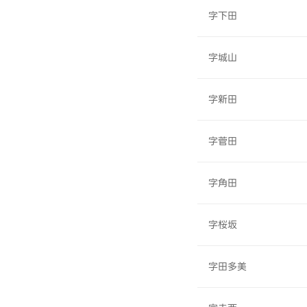
字下田
字城山
字新田
字菅田
字角田
字桜坂
字田多美