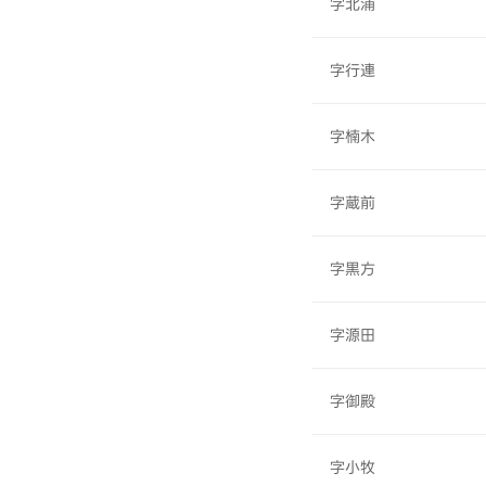
字北浦
字行連
字楠木
字蔵前
字黒方
字源田
字御殿
字小牧