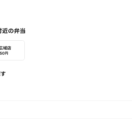
付近の弁当
広域店
550円
探す