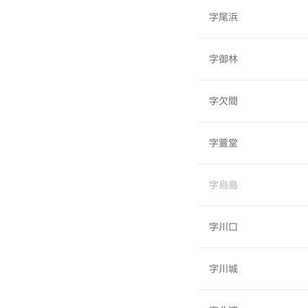
字尾浜
字御林
字欠間
字萱堂
字烏島
字川口
字川城