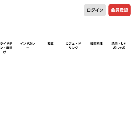
ログイン
会員登録
フライドチ
インドカレ
和食
カフェ・ド
韓国料理
焼肉・しゃ
キン・唐揚
ー
リンク
ぶしゃぶ
げ