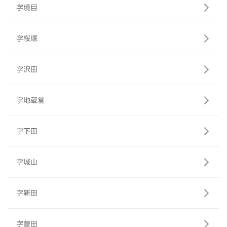
字境目
字桜塚
字沢田
字地蔵堂
字下田
字城山
字新田
字菅田