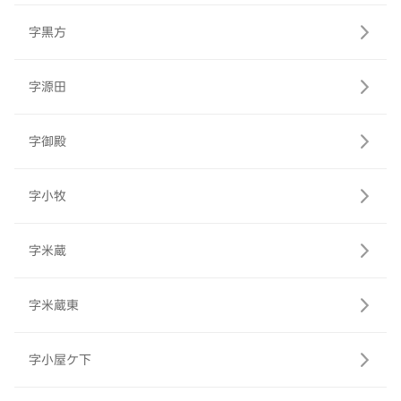
字黒方
字源田
字御殿
字小牧
字米蔵
字米蔵東
字小屋ケ下