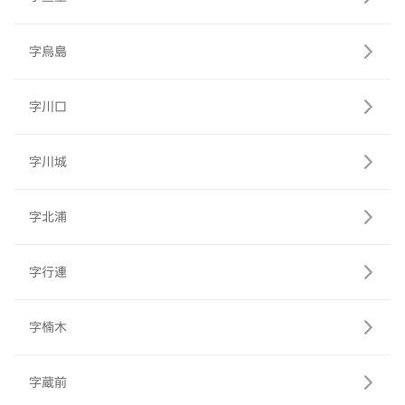
字烏島
字川口
字川城
字北浦
字行連
字楠木
字蔵前