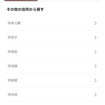
その他の住所から探す
字赤川東
字荒子
字荒田
字池端
字岩堀
字内池