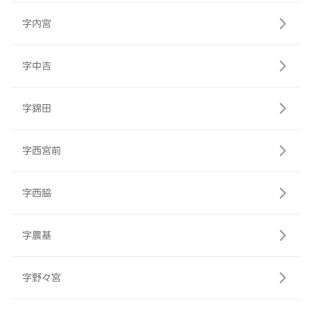
字内宮
字中吉
字錦田
字西宮前
字西脇
字農基
字野々宮