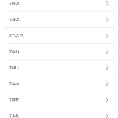
字蓮池
字菱池
字昆沙門
字奉行
字細井
字本丸
字前田
字丸池