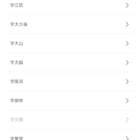
字江尻
字大久後
字大山
字大脇
字尾浜
字御林
字欠間
字萱堂