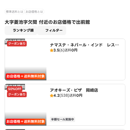
標準送料とは
お店価格とは
大字菱池字欠間 付近のお店価格で出前館
適用なし
ランキング順
フィルター
開店時間前
クーポンあり
ナマステ・ネパール・インド レスト
3.5
(6)
送料
0円
ラン
お店価格＋送料無料対象
開店時間前
50%OFF
アオキーズ・ピザ 岡崎店
クーポンあり
4.2
(538)
送料
0円
半額セール実施中
お店価格＋送料無料対象