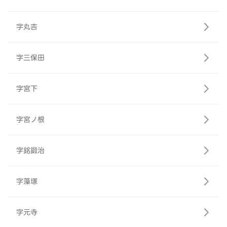
字丸吉
字三保田
字宮下
字宮ノ根
字銘鍛治
字藻塚
字元寺