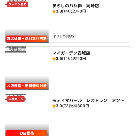
開店時間前
クーポンあり
まぶしの八兵衛 岡崎店
3.8
(140)
送料
0円
まぶしの8DAY
お店価格＋送料無料対象
開店時間前
マイガーデン安城店
3.5
(140)
送料
0円
お店価格＋送料無料対象
開店時間前
半額セール
モティマハール レストラン アンド
3.0
(73)
送料
300円
バー
お店価格