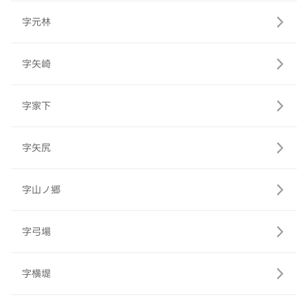
字元林
字矢崎
字家下
字矢尻
字山ノ郷
字弓場
字横堤