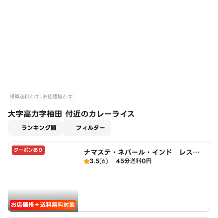
標準送料とは
お店価格とは
大字高力字柚田 付近のカレーライス
適用なし
ランキング順
フィルター
クーポンあり
ナマステ・ネパール・インド レスト
3.5
(6)
45分
送料
0円
ラン
お店価格＋送料無料対象