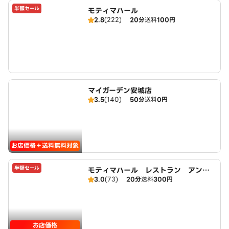
半額セール
モティマハール
2.8
(222)
20分
送料
100円
マイガーデン安城店
3.5
(140)
50分
送料
0円
お店価格＋送料無料対象
半額セール
モティマハール レストラン アンド
3.0
(73)
20分
送料
300円
バー
お店価格