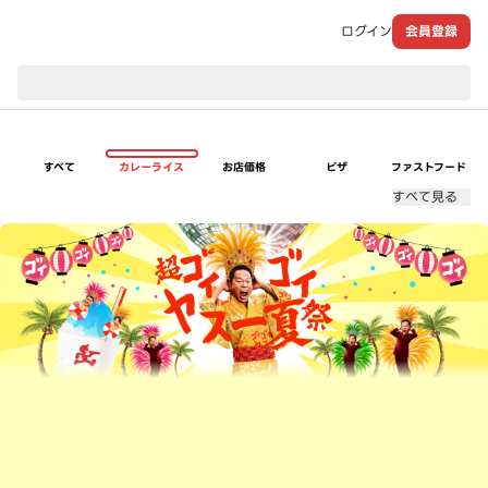
ログイン
会員登録
現在のお届け先：
すべて
カレーライス
お店価格
ピザ
ファストフード
すべて見る
超ゴイゴイヤスー夏祭