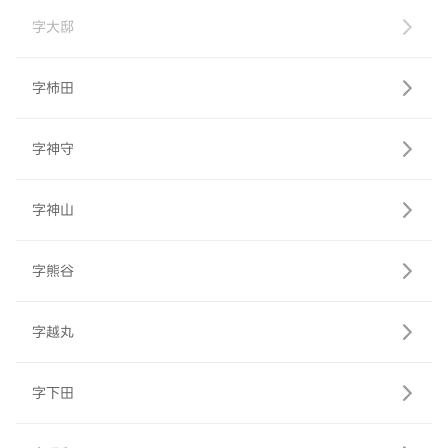
字大邸
字柿田
字神守
字神山
字熊谷
字越丸
字下田