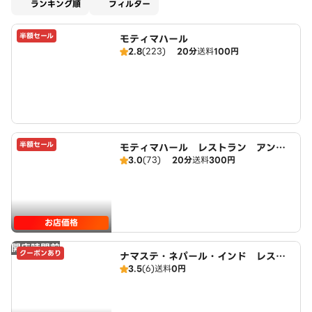
適用なし
ランキング順
フィルター
半額セール
モティマハール
2.8
(223)
20分
送料
100円
半額セール
モティマハール レストラン アンド
3.0
(73)
20分
送料
300円
バー
お店価格
開店時間前
クーポンあり
ナマステ・ネパール・インド レスト
3.5
(6)
送料
0円
ラン