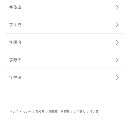
字仏山
字平成
字明治
字薮下
字柚田
トップ
カレー
愛知県
額田郡 幸田町
大字高力
字大邸