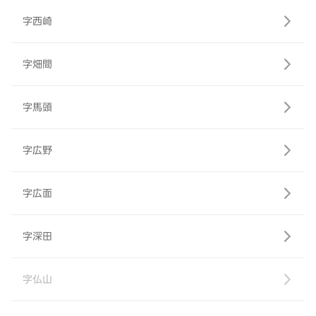
字西崎
字畑間
字馬頭
字広野
字広面
字深田
字仏山