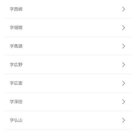
字西崎
字畑間
字馬頭
字広野
字広面
字深田
字仏山