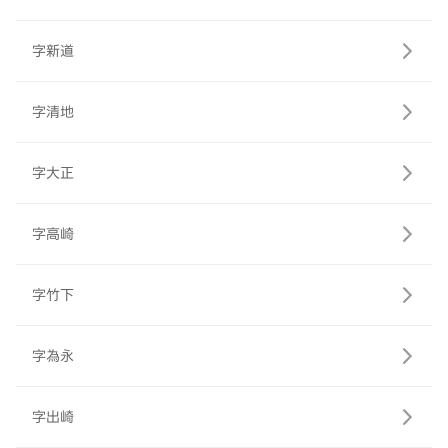
字新道
字清地
字大正
字高崎
字竹下
字為永
字出崎