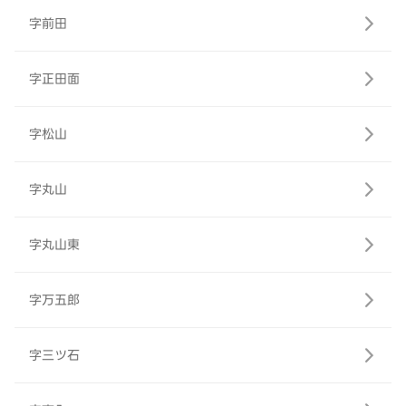
字前田
字正田面
字松山
字丸山
字丸山東
字万五郎
字三ツ石