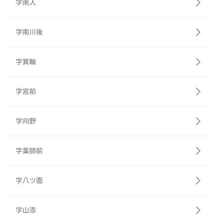
字南入
字南川後
字箕輪
字宮前
字向野
字薬師前
字八ツ面
字山添