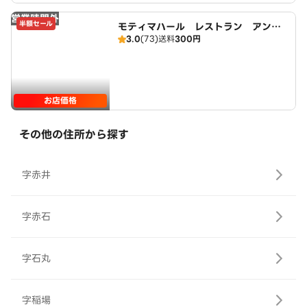
営業時間外
半額セール
モティマハール レストラン アンド
3.0
(73)
送料
300円
バー
お店価格
その他の住所から探す
字赤井
字赤石
字石丸
字稲場