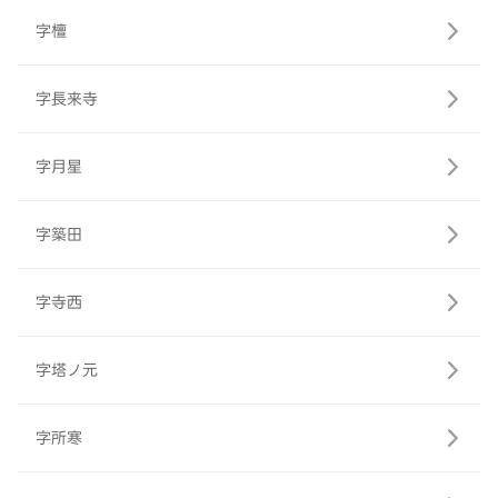
字檀
字長来寺
字月星
字築田
字寺西
字塔ノ元
字所寒