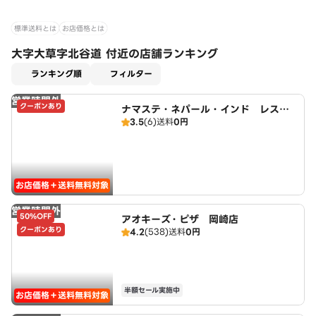
標準送料とは
お店価格とは
大字大草字北谷道 付近の店舗ランキング
適用なし
ランキング順
フィルター
営業時間外
クーポンあり
ナマステ・ネパール・インド レスト
3.5
(6)
送料
0円
ラン
お店価格＋送料無料対象
営業時間外
50%OFF
アオキーズ・ピザ 岡崎店
クーポンあり
4.2
(538)
送料
0円
半額セール実施中
お店価格＋送料無料対象