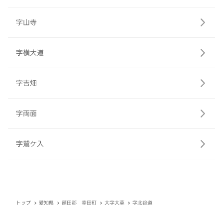
字山寺
字横大道
字吉畑
字両面
字鷲ケ入
トップ
愛知県
額田郡 幸田町
大字大草
字北谷道