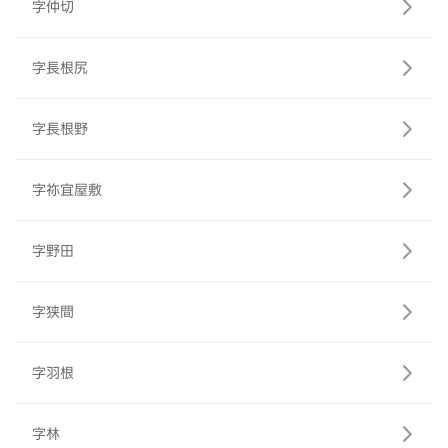
字仲切
字長根尻
字長根野
字祢宜屋敷
字野田
字狭間
字羽根
字林