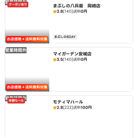
営業時間外
クーポンあり
まぶしの八兵衛 岡崎店
3.8
(140)
送料
0円
まぶしの8DAY
お店価格＋送料無料対象
営業時間外
マイガーデン安城店
3.5
(140)
送料
0円
お店価格＋送料無料対象
営業時間外
半額セール
モティマハール
2.8
(222)
送料
100円