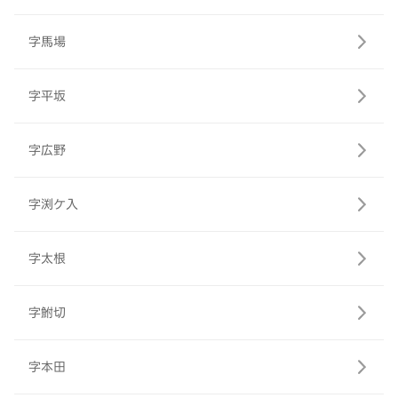
字馬場
字平坂
字広野
字渕ケ入
字太根
字鮒切
字本田