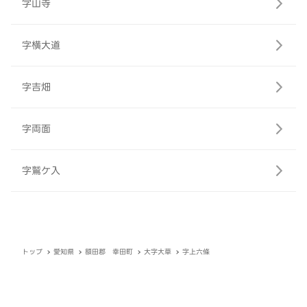
字山寺
字横大道
字吉畑
字両面
字鷲ケ入
トップ
愛知県
額田郡 幸田町
大字大草
字上六條