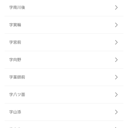
字南川後
字箕輪
字宮前
字向野
字薬師前
字八ツ面
字山添