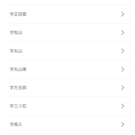
字正田面
字松山
字丸山
字丸山東
字万五郎
字三ツ石
字南入