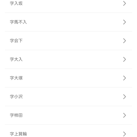
字入坂
字馬不入
字会下
字大入
字大塚
字小沢
字柿田
字上箕輪