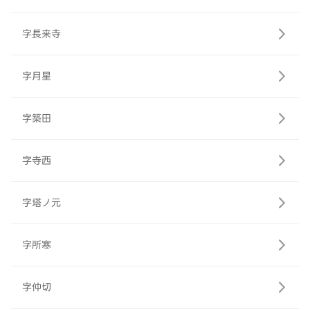
字長来寺
字月星
字築田
字寺西
字塔ノ元
字所寒
字仲切