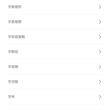
字長根尻
字長根野
字祢宜屋敷
字野田
字狭間
字羽根
字林