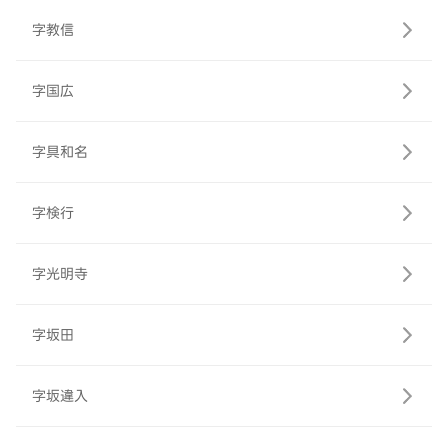
字教信
字国広
字具和名
字検行
字光明寺
字坂田
字坂違入