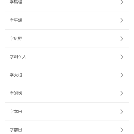
字馬場
字平坂
字広野
字渕ケ入
字太根
字鮒切
字本田
字前田