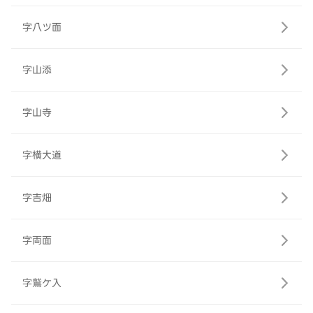
字八ツ面
字山添
字山寺
字横大道
字吉畑
字両面
字鷲ケ入