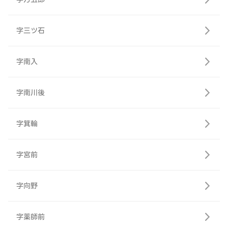
字三ツ石
字南入
字南川後
字箕輪
字宮前
字向野
字薬師前