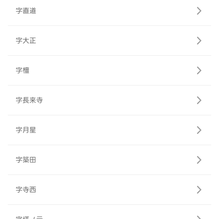
字直道
字大正
字檀
字長来寺
字月星
字築田
字寺西