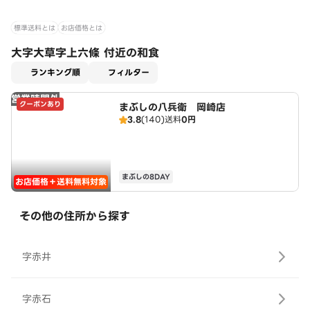
標準送料とは
お店価格とは
大字大草字上六條 付近の和食
適用なし
ランキング順
フィルター
営業時間外
クーポンあり
まぶしの八兵衛 岡崎店
3.8
(140)
送料
0円
まぶしの8DAY
お店価格＋送料無料対象
その他の住所から探す
字赤井
字赤石