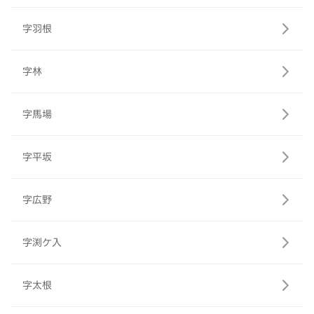
字羽根
字林
字馬場
字平坂
字広野
字渕ケ入
字太根