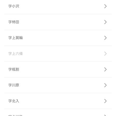
字小沢
字柿田
字上箕輪
字上六條
字瓶割
字川原
字北入