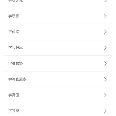
字塔ノ元
字所寒
字仲切
字長根尻
字長根野
字祢宜屋敷
字野田
字狭間