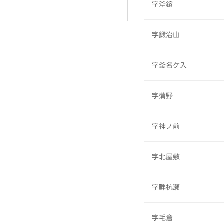
字斧鎔
字鍛治山
字釜名ケ入
字蒲野
字神ノ前
字北屋敷
字畔杭瀬
字毛倉