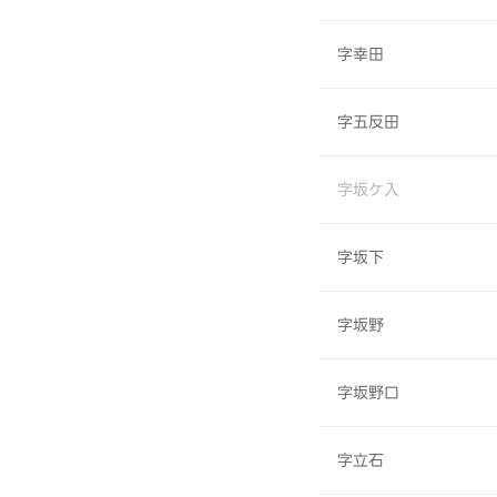
字幸田
字五反田
字坂ケ入
字坂下
字坂野
字坂野口
字立石