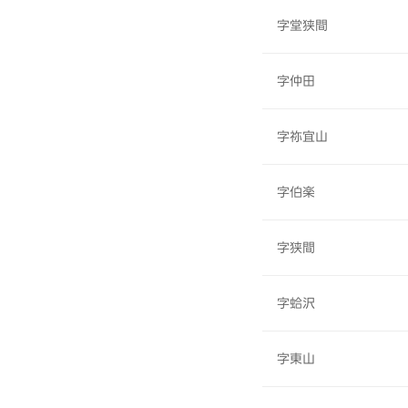
字堂狭間
字仲田
字祢宜山
字伯楽
字狭間
字蛤沢
字東山