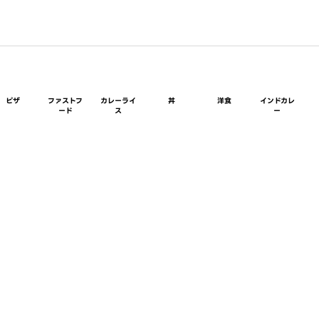
ピザ
ファストフ
カレーライ
丼
洋食
インドカレ
ード
ス
ー