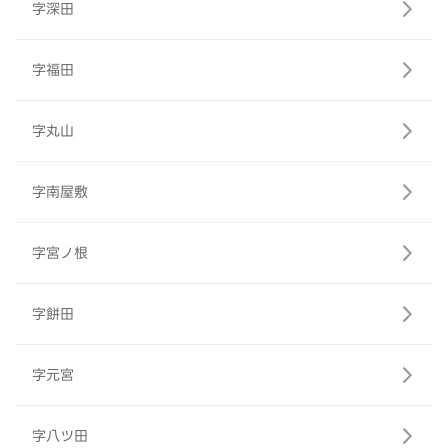
字深田
字福田
字丸山
字南屋敷
字宮ノ根
字餅田
字元宮
字八ツ田