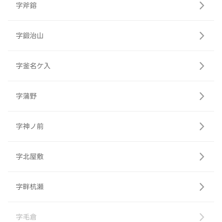
字斧鎔
字鍛治山
字釜名ケ入
字蒲野
字神ノ前
字北屋敷
字畔杭瀬
字毛倉