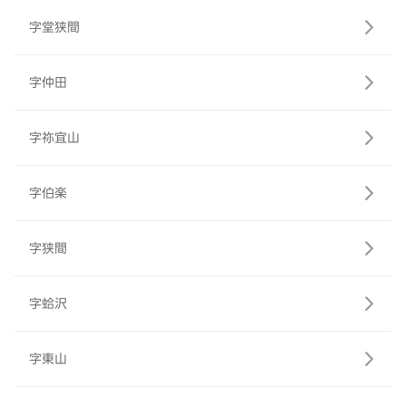
字堂狭間
字仲田
字祢宜山
字伯楽
字狭間
字蛤沢
字東山