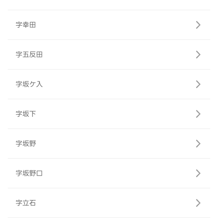
字幸田
字五反田
字坂ケ入
字坂下
字坂野
字坂野口
字立石