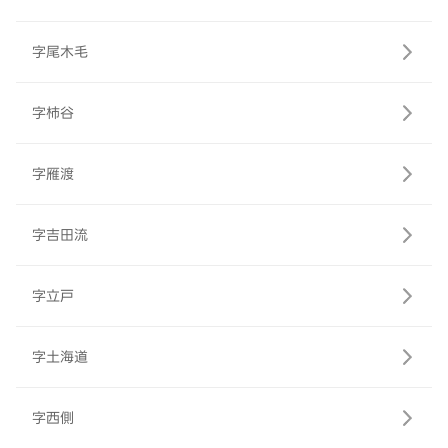
字尾木毛
字柿谷
字雁渡
字吉田流
字立戸
字土海道
字西側