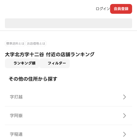
ログイン
会員登録
現在のお届け先：
標準送料とは
お店価格とは
大字北方字十二谷 付近の店舗ランキング
適用なし
ランキング順
フィルター
その他の住所から探す
字打越
字阿嶽
字稲道