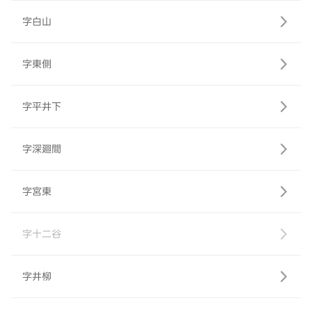
字白山
字東側
字平井下
字深廻間
字宮東
字十二谷
字井柳