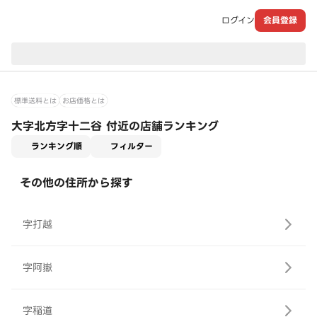
ログイン
会員登録
現在のお届け先：
標準送料とは
お店価格とは
大字北方字十二谷 付近の店舗ランキング
適用なし
ランキング順
フィルター
その他の住所から探す
字打越
字阿嶽
字稲道