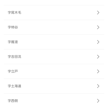
字尾木毛
字柿谷
字雁渡
字吉田流
字立戸
字土海道
字西側