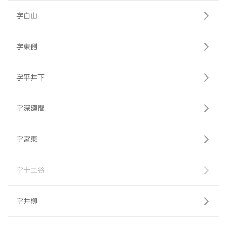
字白山
字東側
字平井下
字深廻間
字宮東
字十二谷
字井柳