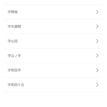
字間哉
字矢廻間
字山田
字山ノ手
字和田平
字和田ケ丘