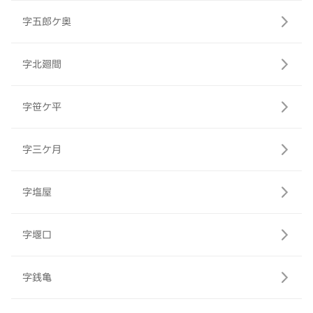
字五郎ケ奥
字北廻間
字笹ケ平
字三ケ月
字塩屋
字堰口
字銭亀