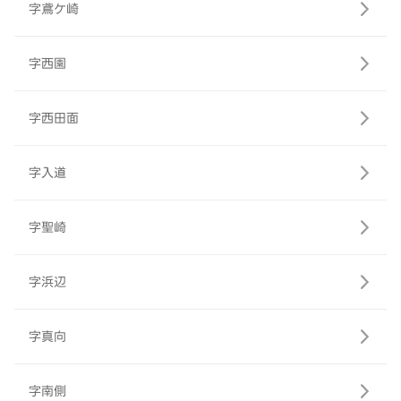
字鳶ケ崎
字西園
字西田面
字入道
字聖崎
字浜辺
字真向
字南側