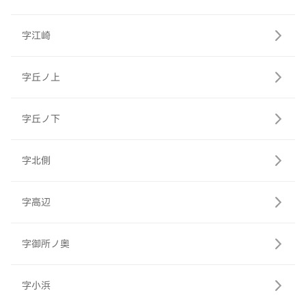
字江崎
字丘ノ上
字丘ノ下
字北側
字高辺
字御所ノ奥
字小浜