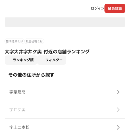
ログイン
会員登録
現在のお届け先：
標準送料とは
お店価格とは
大字大井字井ケ奥 付近の店舗ランキング
適用なし
ランキング順
フィルター
その他の住所から探す
字葦廻間
字井ケ奥
字上二本松