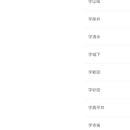
字山尾
字柴井
字清水
字城下
字新田
字砂田
字高平井
字寺後