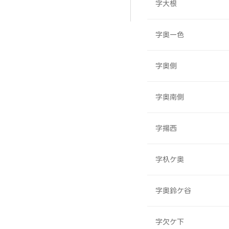
字大根
字奥一色
字奥側
字奥南側
字揚西
字杁ケ奥
字奥鈴ケ谷
字欠ケ下