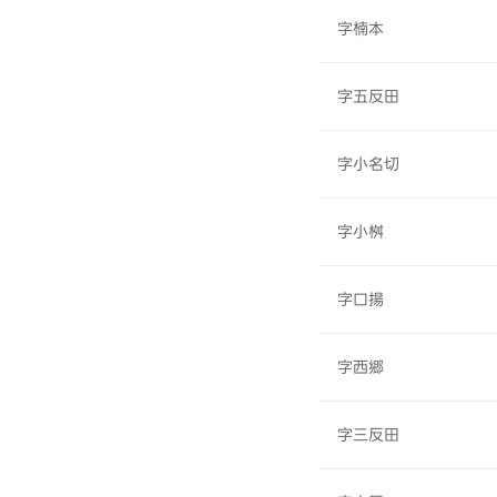
字楠本
字五反田
字小名切
字小桝
字口揚
字西郷
字三反田