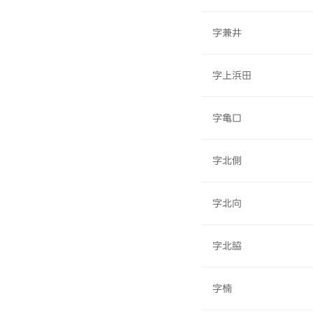
字兼井
字上浜田
字亀口
字北側
字北向
字北脇
字楠