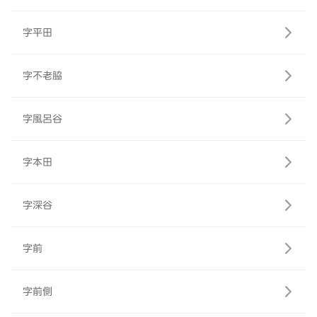
字平田
字不老脇
字風呂谷
字本田
字深谷
字前
字前側