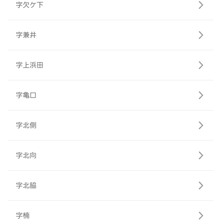
字欠ケ下
字兼井
字上浜田
字亀口
字北側
字北向
字北脇
字楠