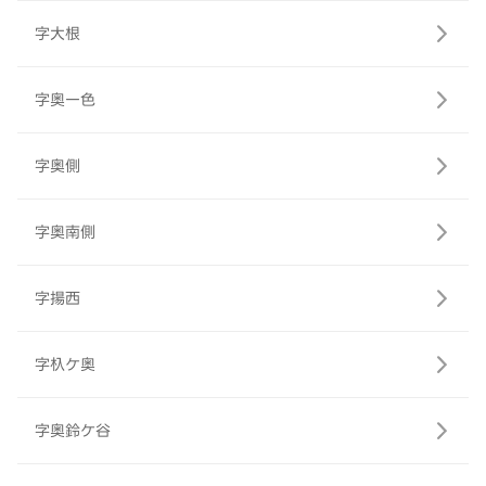
字大根
字奥一色
字奥側
字奥南側
字揚西
字杁ケ奥
字奥鈴ケ谷