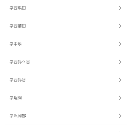
字西浜田
字西前田
字中添
字西鈴ケ谷
字西鈴谷
字廻間
字浜岡部