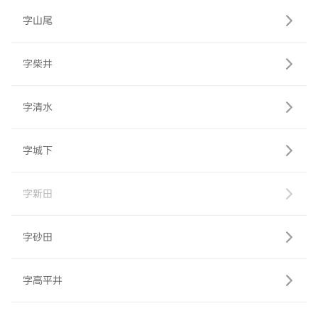
字山尾
字柴井
字清水
字城下
字新田
字砂田
字高平井