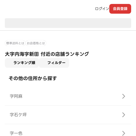
ログイン
会員登録
現在のお届け先：
標準送料とは
お店価格とは
大字内海字新田 付近の店舗ランキング
適用なし
ランキング順
フィルター
その他の住所から探す
字阿麻
字石ケ坪
字一色