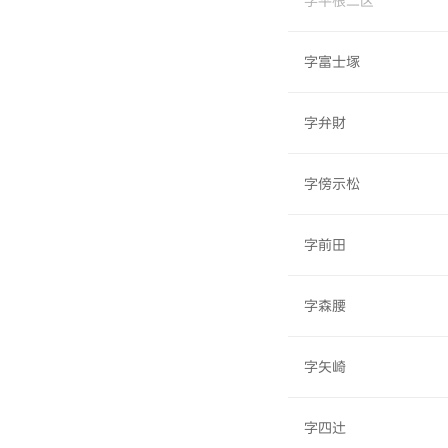
字平根二区
字富士塚
字弁財
字傍示松
字前田
字森腰
字矢崎
字四辻