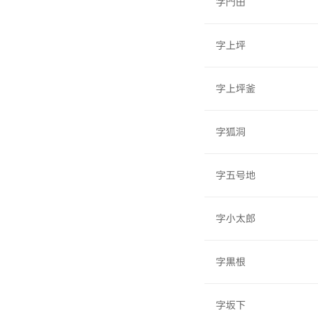
字門田
字上坪
字上坪釜
字狐洞
字五号地
字小太郎
字黒根
字坂下