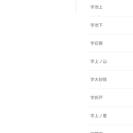
字池上
字池下
字石根
字上ノ山
字大砂除
字折戸
字上ノ里