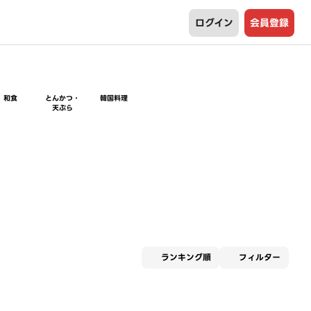
ログイン
会員登録
和食
とんかつ・
韓国料理
天ぷら
適用な
ランキング順
フィルター