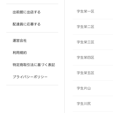
字生栄一区
出前館に出店する
配達員に応募する
字生栄二区
運営会社
字生栄三区
利用規約
字生栄四区
特定商取引法に基づく表記
字生栄五区
プライバシーポリシー
字生片山
字生川尻