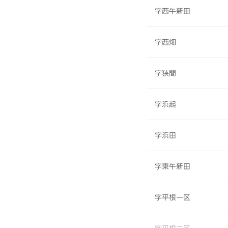
字西午新田
字西畑
字狭間
字浜起
字浜田
字東午新田
字平根一区