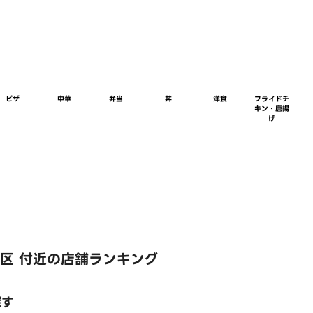
ピザ
中華
弁当
丼
洋食
フライドチ
キン・唐揚
げ
区 付近の店舗ランキング
探す