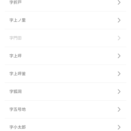
字折戸
字上ノ里
字門田
字上坪
字上坪釜
字狐洞
字五号地
字小太郎