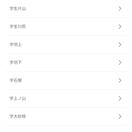
字生片山
字生川尻
字池上
字池下
字石根
字上ノ山
字大砂除