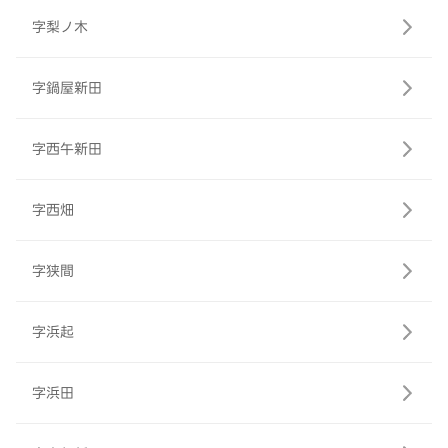
字梨ノ木
字鍋屋新田
字西午新田
字西畑
字狭間
字浜起
字浜田