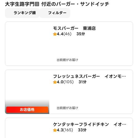
大字生路字門田 付近のバーガー・サンドイッチ
適用なし
ランキング順
フィルター
モスバーガー 東浦店
4.4
(46)
35分
出前館がお届け
フレッシュネスバーガー イオンモー
4.0
(105)
31分
ル東浦店
出前館がお届け
お店価格
ケンタッキーフライドチキン イオン
4.3
(165)
33分
モール東浦店