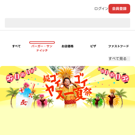
ログイン
会員登録
現在のお届け先：
すべて
バーガー・サン
お店価格
ピザ
ファストフード
ドイッチ
すべて見る
超ゴイゴイヤスー夏祭