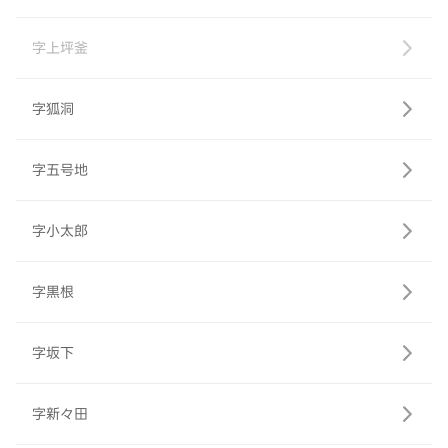
字上坪釜
字狐洞
字五号地
字小太郎
字黒根
字坂下
字新々田