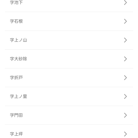
字池下
字石根
字上ノ山
字大砂除
字折戸
字上ノ里
字門田
字上坪