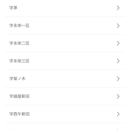
字茅
字永栄一区
字永栄二区
字永栄三区
字梨ノ木
字鍋屋新田
字西午新田