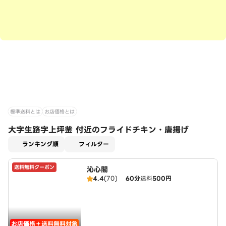
標準送料とは
お店価格とは
大字生路字上坪釜 付近のフライドチキン・唐揚げ
適用なし
ランキング順
フィルター
送料無料クーポン
沁心閣
4.4
(70)
60分
送料
500円
お店価格＋送料無料対象