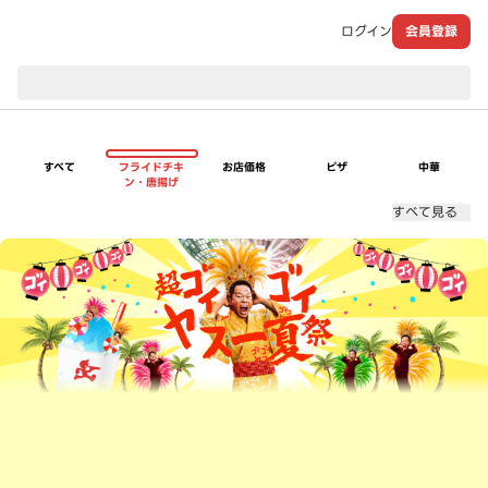
ログイン
会員登録
現在のお届け先：
すべて
フライドチキ
お店価格
ピザ
中華
ン・唐揚げ
すべて見る
超ゴイゴイヤスー夏祭