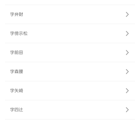
字弁財
字傍示松
字前田
字森腰
字矢崎
字四辻