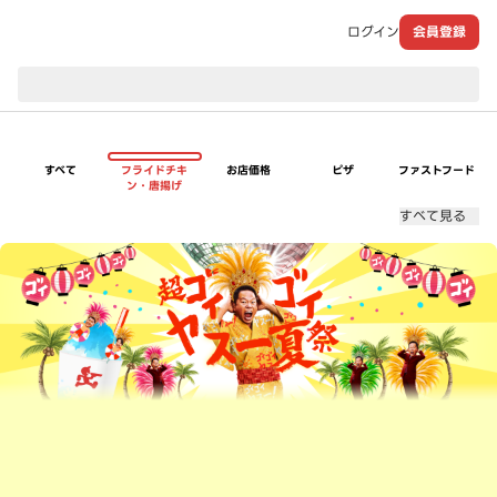
ログイン
会員登録
現在のお届け先：
すべて
フライドチキ
お店価格
ピザ
ファストフード
ン・唐揚げ
すべて見る
超ゴイゴイヤスー夏祭