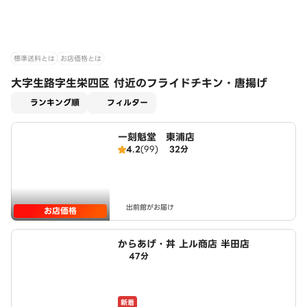
標準送料とは
お店価格とは
大字生路字生栄四区 付近のフライドチキン・唐揚げ
適用なし
ランキング順
フィルター
一刻魁堂 東浦店
4.2
(99)
32分
出前館がお届け
お店価格
からあげ・丼 上ル商店 半田店
47分
新着