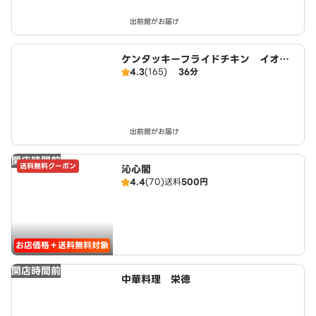
出前館がお届け
ケンタッキーフライドチキン イオン
4.3
(165)
36分
モール東浦店
出前館がお届け
開店時間前
送料無料クーポン
沁心閣
4.4
(70)
送料
500円
お店価格＋送料無料対象
開店時間前
中華料理 栄徳