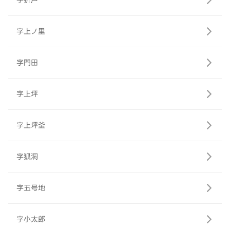
字折戸
字上ノ里
字門田
字上坪
字上坪釜
字狐洞
字五号地
字小太郎