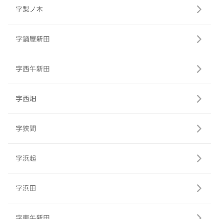
字梨ノ木
字鍋屋新田
字西午新田
字西畑
字狭間
字浜起
字浜田
字東午新田