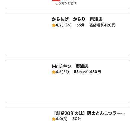
出前館がお届け
からあげ からり 東浦店
4.7
(126)
55分
名店
送料
420円
Mr.チキン 東浦店
4.6
(21)
55分
送料
480円
【創業20年の味】明太とんこつラーメ
4.0
(3)
50分
ンが名物！！ 麺家一火 半田本店