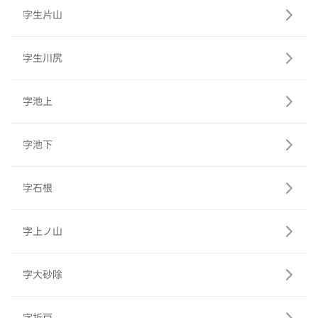
字生片山
字生川尻
字池上
字池下
字石根
字上ノ山
字大砂除