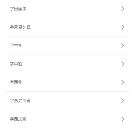
字田面中
字月見ケ丘
字中側
字中割
字西側
字西之海道
字西之崎