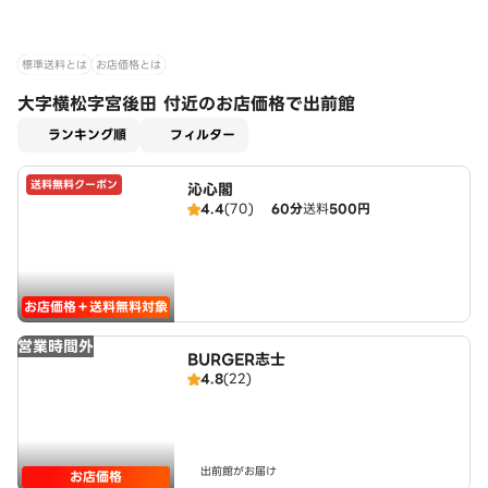
標準送料とは
お店価格とは
大字横松字宮後田 付近のお店価格で出前館
適用なし
ランキング順
フィルター
送料無料クーポン
沁心閣
4.4
(70)
60分
送料
500円
お店価格＋送料無料対象
営業時間外
BURGER志士
4.8
(22)
出前館がお届け
お店価格