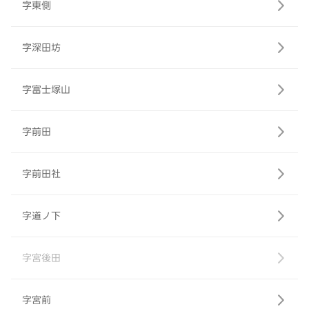
字東側
字深田坊
字富士塚山
字前田
字前田社
字道ノ下
字宮後田
字宮前