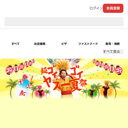
ログイン
会員登録
現在のお届け先：
すべて
お店価格
ピザ
ファストフード
寿司・海鮮
すべて見る
超ゴイゴイヤスー夏祭