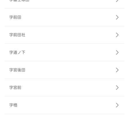
字前田
字前田社
字道ノ下
字宮後田
字宮前
字楢