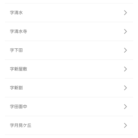
字清水
字清水寺
字下田
字新屋敷
字新割
字田面中
字月見ケ丘