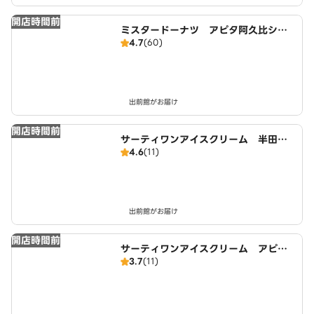
開店時間前
ミスタードーナツ アピタ阿久比ショ
4.7
(60)
ップ
出前館がお届け
開店時間前
サーティワンアイスクリーム 半田ロ
4.6
(11)
ードサイド店
出前館がお届け
開店時間前
サーティワンアイスクリーム アピタ
3.7
(11)
阿久比店