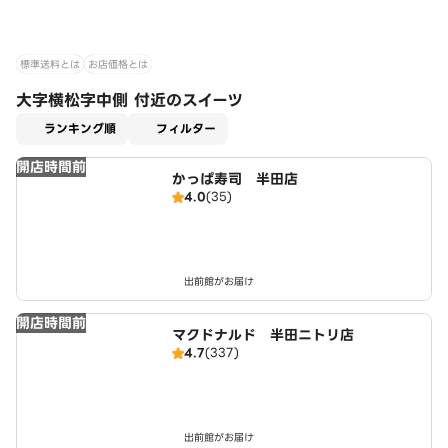
標準送料とは
お店価格とは
大字横松字中側 付近のスイーツ
適用なし
ランキング順
フィルター
開店時間前
かっぱ寿司 半田店
4.0
(35)
出前館がお届け
開店時間前
マクドナルド 半田ニトリ店
4.7
(337)
出前館がお届け