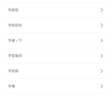
字前田
字前田社
字道ノ下
字宮後田
字宮前
字楢