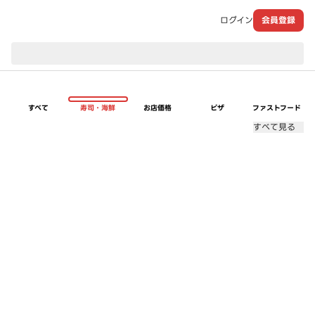
ログイン
会員登録
現在のお届け先：
すべて
寿司・海鮮
お店価格
ピザ
ファストフード
すべて見る