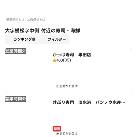
標準送料とは
お店価格とは
大字横松字中側 付近の寿司・海鮮
適用なし
ランキング順
フィルター
営業時間外
かっぱ寿司 半田店
4.0
(35)
出前館がお届け
営業時間外
丼ぶり専門 清水港 バンノウ水産
半田店
新着
出前館がお届け