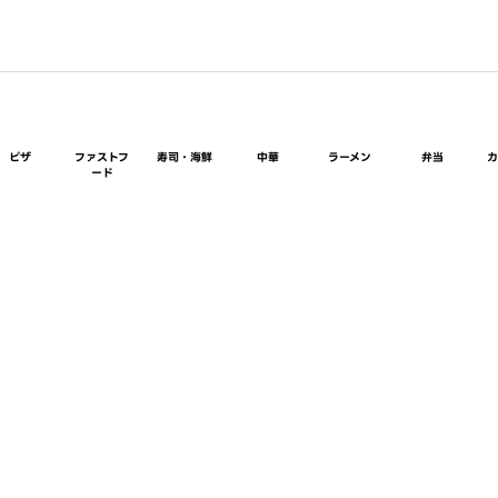
ピザ
ファストフ
寿司・海鮮
中華
ラーメン
弁当
ード