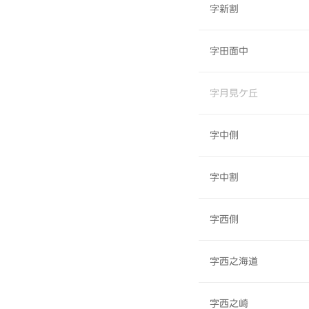
字新割
字田面中
字月見ケ丘
字中側
字中割
字西側
字西之海道
字西之崎