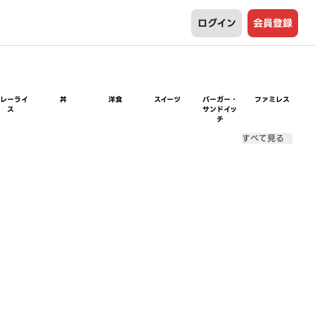
ログイン
会員登録
カレーライ
丼
洋食
スイーツ
バーガー・
ファミレス
ス
サンドイッ
チ
すべて見る