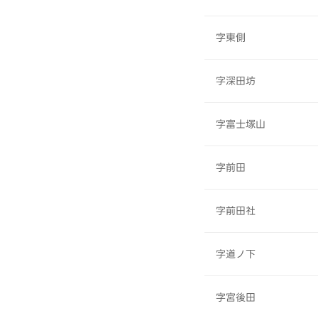
字東側
字深田坊
字富士塚山
字前田
字前田社
字道ノ下
字宮後田