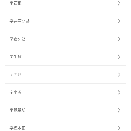
字石根
字井戸ケ谷
字岩ケ谷
字牛殺
字内越
字小沢
字覚堂坊
字樫木田