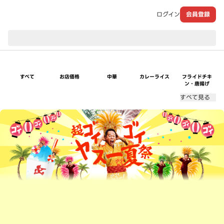
ログイン
会員登録
現在のお届け先：
すべて
お店価格
中華
カレーライス
フライドチキ
ン・唐揚げ
すべて見る
超ゴイゴイヤスー夏祭