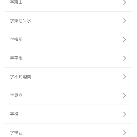
字東山
字東油ン水
字檜前
字平地
字不知廻間
字見立
字楪
字楪西