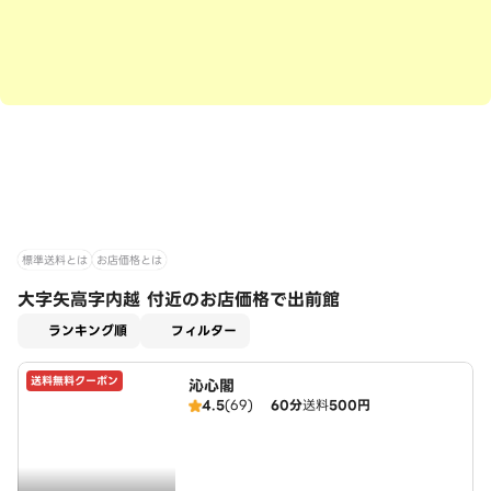
標準送料とは
お店価格とは
大字矢高字内越 付近のお店価格で出前館
適用なし
ランキング順
フィルター
送料無料クーポン
沁心閣
4.5
(69)
60分
送料
500円