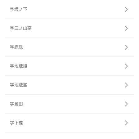
字坂ノ下
字三ノ山高
字鹿洗
字地蔵組
字地蔵峯
字島田
字下楪