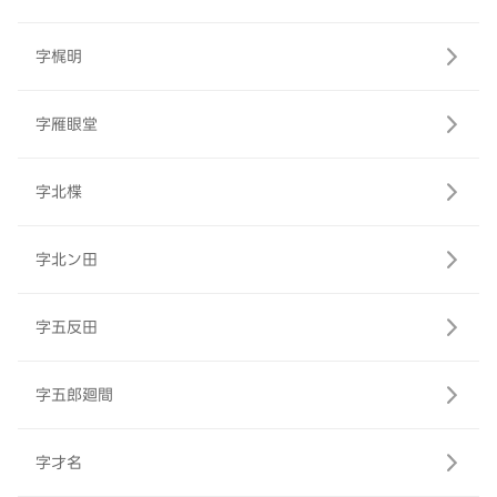
字梶明
字雁眼堂
字北楪
字北ン田
字五反田
字五郎廻間
字才名