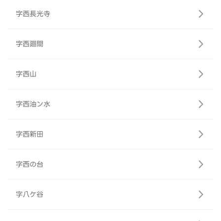
字西長光寺
字西廻間
字西山
字西油ン水
字西新田
字西の台
字八ケ谷