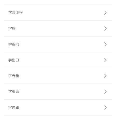
字高中根
字谷
字谷向
字出口
字寺後
字東郷
字仲組