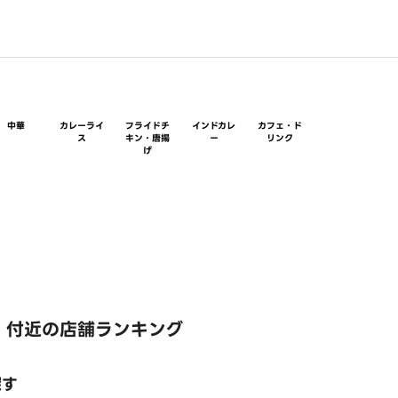
中華
カレーライ
フライドチ
インドカレ
カフェ・ド
ス
キン・唐揚
ー
リンク
げ
 付近の店舗ランキング
探す