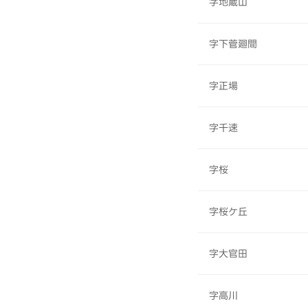
字地蔵山
字下菅廻間
字正場
字千速
字桜
字桜ケ丘
字大官田
字高川