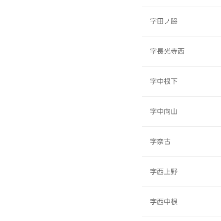
字田ノ脇
字長光寺西
字中根下
字中向山
字奈古
字西上野
字西中根