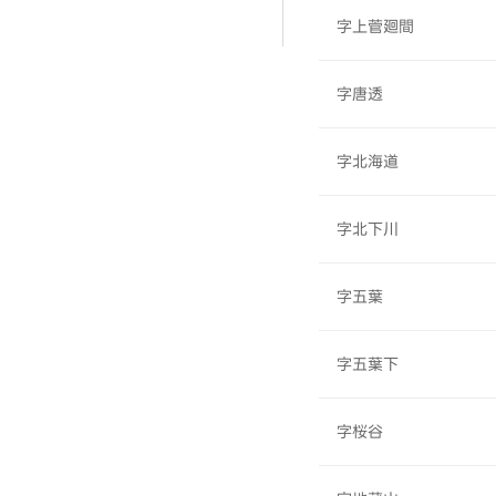
字上菅廻間
字唐透
字北海道
字北下川
字五葉
字五葉下
字桜谷