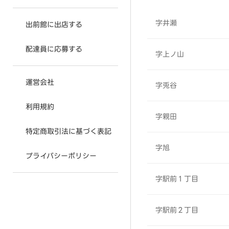
字井瀬
出前館に出店する
配達員に応募する
字上ノ山
運営会社
字兎谷
利用規約
字親田
特定商取引法に基づく表記
字旭
プライバシーポリシー
字駅前１丁目
字駅前２丁目