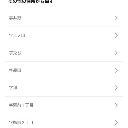
その他の住所から探す
字井瀬
字上ノ山
字兎谷
字親田
字旭
字駅前１丁目
字駅前２丁目