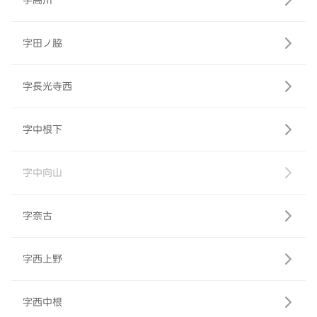
字高川
字田ノ脇
字長光寺西
字中根下
字中向山
字奈古
字西上野
字西中根