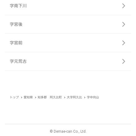
字南下川
字宮後
字宮前
字元荒古
トップ
愛知県
知多郡 阿久比町
大字阿久比
字中向山
© Demae-can Co., Ltd.