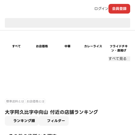
ログイン
会員登録
現在のお届け先：
すべて
お店価格
中華
カレーライス
フライドチキ
ン・唐揚げ
すべて見る
標準送料とは
お店価格とは
大字阿久比字中向山 付近の店舗ランキング
適用なし
ランキング順
フィルター