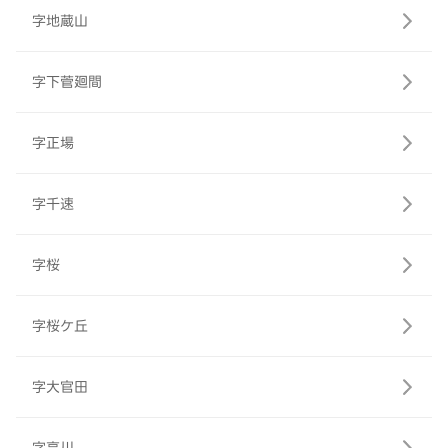
字地蔵山
字下菅廻間
字正場
字千速
字桜
字桜ケ丘
字大官田