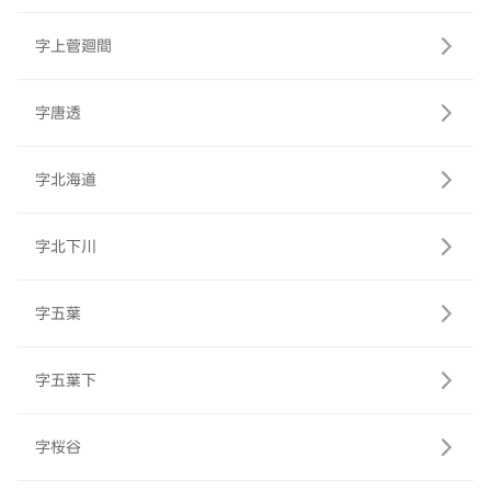
字上菅廻間
字唐透
字北海道
字北下川
字五葉
字五葉下
字桜谷