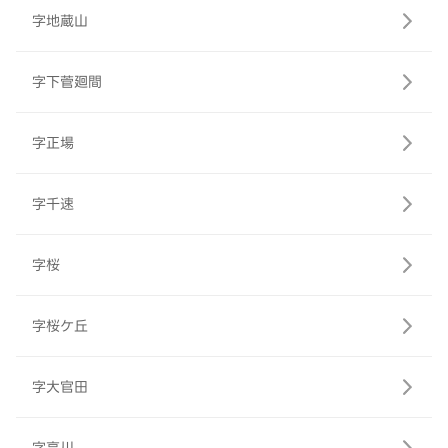
字地蔵山
字下菅廻間
字正場
字千速
字桜
字桜ケ丘
字大官田