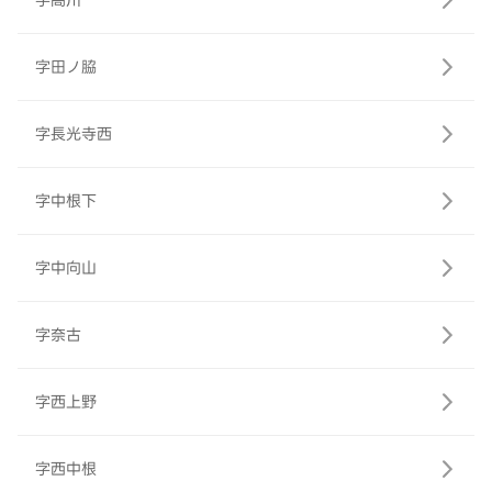
字高川
字田ノ脇
字長光寺西
字中根下
字中向山
字奈古
字西上野
字西中根