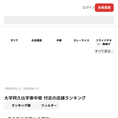
ログイン
会員登録
現在のお届け先：
すべて
お店価格
中華
カレーライス
フライドチキ
ン・唐揚げ
すべて見る
標準送料とは
お店価格とは
大字阿久比字東中根 付近の店舗ランキング
適用なし
ランキング順
フィルター