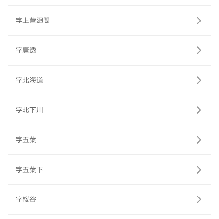
字上菅廻間
字唐透
字北海道
字北下川
字五葉
字五葉下
字桜谷