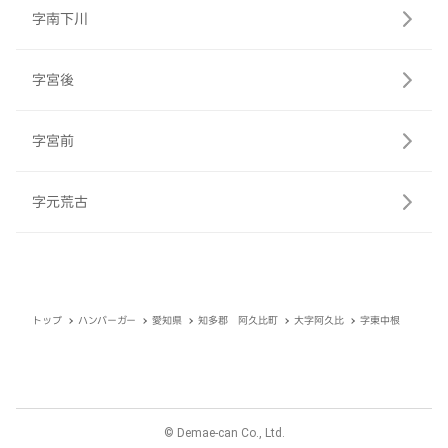
字南下川
字宮後
字宮前
字元荒古
トップ
ハンバーガー
愛知県
知多郡 阿久比町
大字阿久比
字東中根
© Demae-can Co., Ltd.