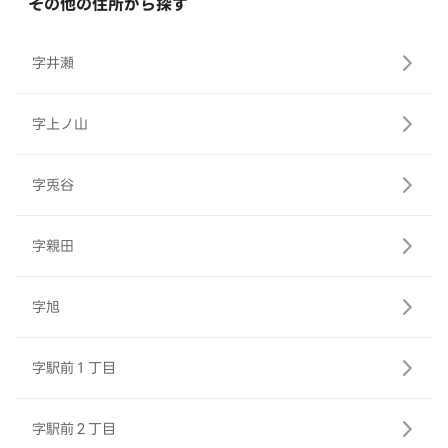
その他の住所から探す
字井瀬
字上ノ山
字兎谷
字親田
字旭
字駅前１丁目
字駅前２丁目