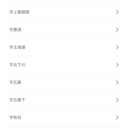
字上菅廻間
字唐透
字北海道
字北下川
字五葉
字五葉下
字桜谷