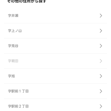
その他の住所から探す
字井瀬
字上ノ山
字兎谷
字親田
字旭
字駅前１丁目
字駅前２丁目