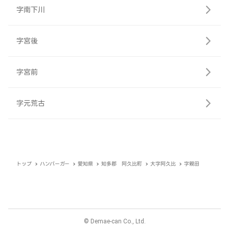
字南下川
字宮後
字宮前
字元荒古
トップ
ハンバーガー
愛知県
知多郡 阿久比町
大字阿久比
字親田
© Demae-can Co., Ltd.