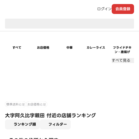
ログイン
会員登録
現在のお届け先：
すべて
お店価格
中華
カレーライス
フライドチキ
ン・唐揚げ
すべて見る
標準送料とは
お店価格とは
大字阿久比字親田 付近の店舗ランキング
適用なし
ランキング順
フィルター