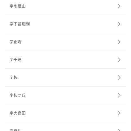
字地蔵山
字下菅廻間
字正場
字千速
字桜
字桜ケ丘
字大官田