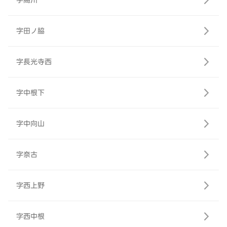
字高川
字田ノ脇
字長光寺西
字中根下
字中向山
字奈古
字西上野
字西中根