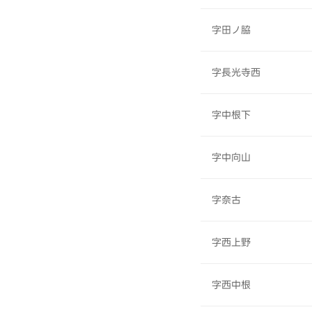
字田ノ脇
字長光寺西
字中根下
字中向山
字奈古
字西上野
字西中根