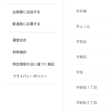
字井瀬
出前館に出店する
配達員に応募する
字上ノ山
運営会社
字兎谷
利用規約
字親田
特定商取引法に基づく表記
字旭
プライバシーポリシー
字駅前１丁目
字駅前２丁目