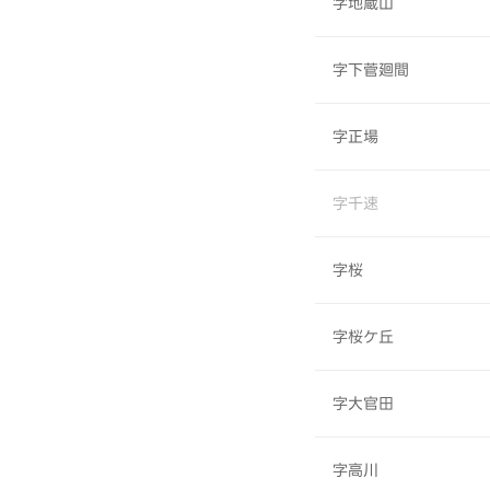
字地蔵山
字下菅廻間
字正場
字千速
字桜
字桜ケ丘
字大官田
字高川