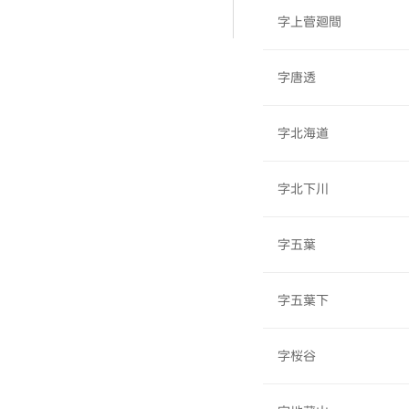
字上菅廻間
字唐透
字北海道
字北下川
字五葉
字五葉下
字桜谷