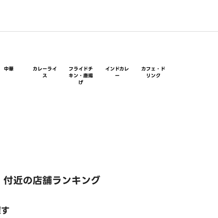
中華
カレーライ
フライドチ
インドカレ
カフェ・ド
ス
キン・唐揚
ー
リンク
げ
 付近の店舗ランキング
探す