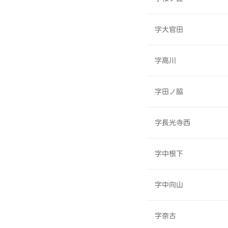
字大官田
字高川
字田ノ脇
字長光寺西
字中根下
字中向山
字奈古