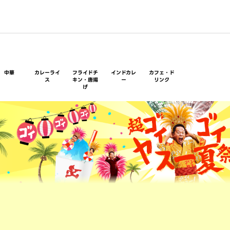
中華
カレーライ
フライドチ
インドカレ
カフェ・ド
ス
キン・唐揚
ー
リンク
げ