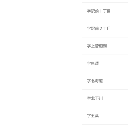
字駅前１丁目
字駅前２丁目
字上菅廻間
字唐透
字北海道
字北下川
字五葉