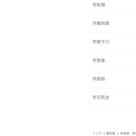
字松畑
字真向塚
字南下川
字宮後
字宮前
字元荒古
トップ
愛知県
知多郡 阿