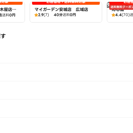
料対象
お店価格＋送料無料対象
お店
受付休止中
送料無料クーポ
南加木屋店
マイガーデン安城店 広域店
沁心閣
2.9
(7)
40分
送料
0円
4.4
(70)
店
送料
0円
探す