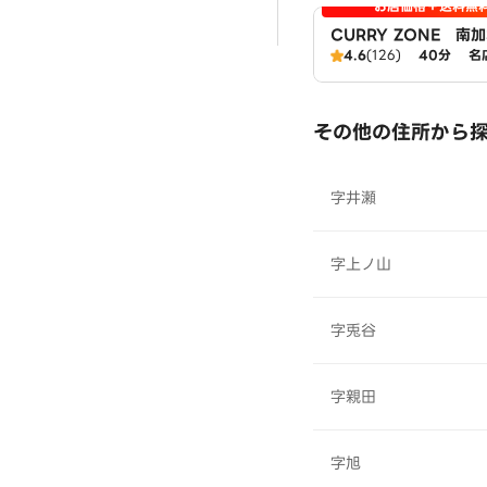
お店価格＋送料無
CURRY ZONE 
広域エリア
4.6
(126)
40分
名
その他の住所から
字井瀬
字上ノ山
字兎谷
字親田
字旭