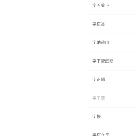
字五葉下
字桜谷
字地蔵山
字下菅廻間
字正場
字千速
字桜
字桜ケ丘