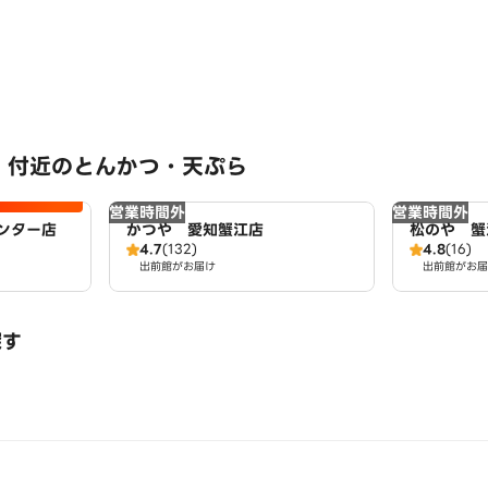
 付近のとんかつ・天ぷら
営業時間外
営業時間外
ンター店
かつや 愛知蟹江店
松のや 蟹
4.7
(132)
4.8
(16)
出前館がお届け
出前館がお届
探す