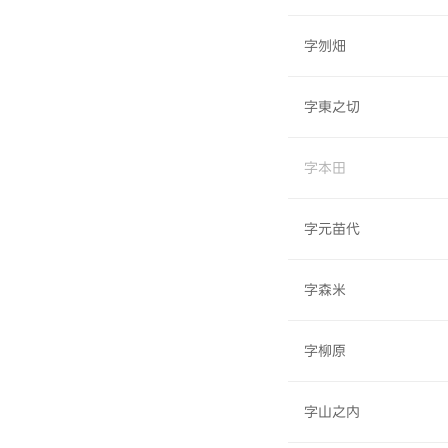
字刎畑
字東之切
字本田
字元苗代
字森米
字柳原
字山之内