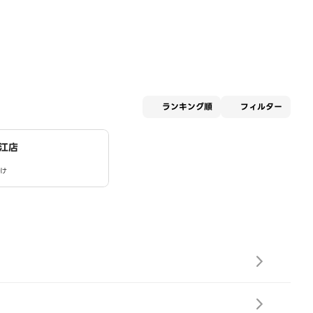
適用な
ランキング順
フィルター
江店
け