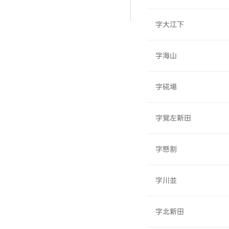
字大江下
字海山
字硴場
字覚左新田
字懸割
字川並
字北新田