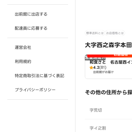
出前館に出店する
配達員に応募する
標準送料とは
お店価格とは
大字西之森字本田
運営会社
お店価格
営業時間外
利用規約
和食さと 名古屋西イ
4.2
(81)
出前館がお届け
特定商取引法に基づく表記
プライバシーポリシー
その他の住所から
字荒切
字イ之割