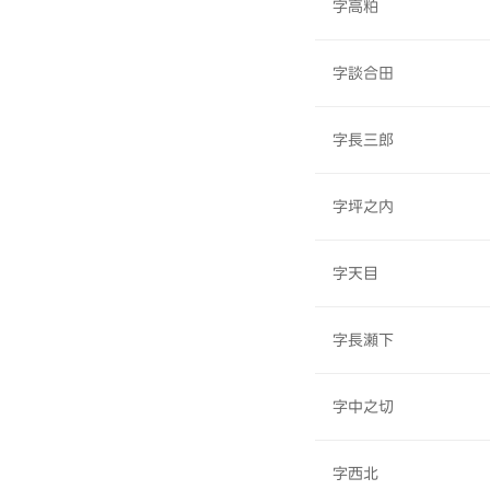
字高粕
字談合田
字長三郎
字坪之内
字天目
字長瀬下
字中之切
字西北