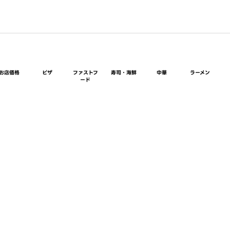
お店価格
ピザ
ファストフ
寿司・海鮮
中華
ラーメン
ード