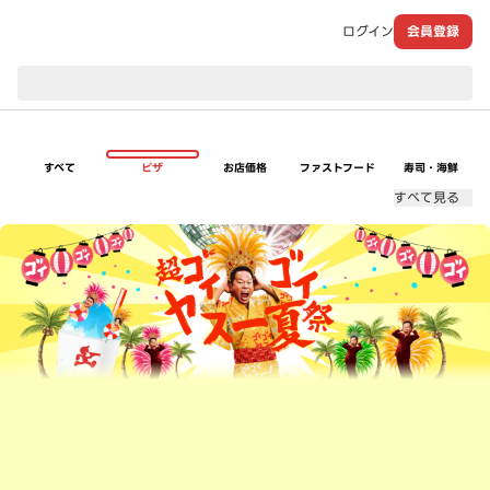
ログイン
会員登録
現在のお届け先：
すべて
ピザ
お店価格
ファストフード
寿司・海鮮
すべて見る
超ゴイゴイヤスー夏祭