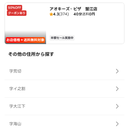
50%OFF
アオキーズ・ピザ 蟹江店
クーポンあり
4.3
(374)
40分
送料
0円
半額セール実施中
お店価格＋送料無料対象
その他の住所から探す
字荒切
字イ之割
字大江下
字海山