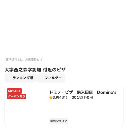
標準送料とは
お店価格とは
大字西之森字刎畑 付近のピザ
適用なし
ランキング順
フィルター
50%OFF
ドミノ・ピザ 供米田店 Domino's
クーポンあり
3.9
(481)
30分
送料
0円
新作シェイク