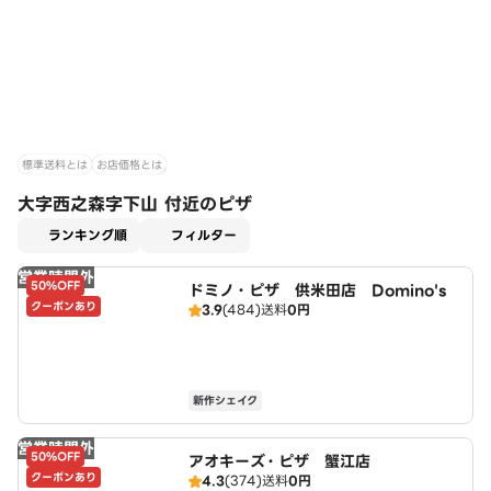
標準送料とは
お店価格とは
大字西之森字下山 付近のピザ
適用なし
ランキング順
フィルター
営業時間外
50%OFF
ドミノ・ピザ 供米田店 Domino's
クーポンあり
3.9
(484)
送料
0円
新作シェイク
営業時間外
50%OFF
アオキーズ・ピザ 蟹江店
クーポンあり
4.3
(374)
送料
0円