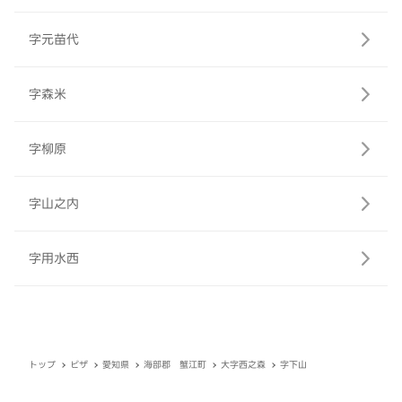
字元苗代
字森米
字柳原
字山之内
字用水西
トップ
ピザ
愛知県
海部郡 蟹江町
大字西之森
字下山